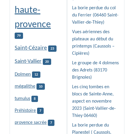
haute-
La borie perdue du col
du Ferrier (06460 Saint-
provence
Vallier-de-Thiey)
Vues aériennes des
79
plateaux au début du
printemps (Caussols –
Saint-Cézaire
23
Cipières)
Saint-Vallier
20
Le groupe de 4 dolmens
des Adrets (83170
Dolmen
12
Brignoles)
mégalithe
Les cinq tombes en
10
blocs de Sainte-Anne,
tumulus
8
aspect en novembre
2023 (Saint-Vallier-de-
Préhistoire
7
Thiey 06460)
provence sacrée
7
La borie perdue du
Planestel ( Caussols,