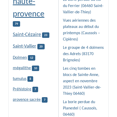
haute-
du Ferrier (06460 Saint-
provence
Vallier-de-Thiey)
Vues aériennes des
79
plateaux au début du
printemps (Caussols –
Saint-Cézaire
23
Cipières)
Saint-Vallier
20
Le groupe de 4 dolmens
des Adrets (83170
Dolmen
12
Brignoles)
mégalithe
Les cinq tombes en
10
blocs de Sainte-Anne,
tumulus
8
aspect en novembre
2023 (Saint-Vallier-de-
Préhistoire
7
Thiey 06460)
provence sacrée
7
La borie perdue du
Planestel ( Caussols,
06460)