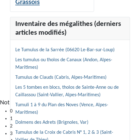
Grassois
Inventaire des mégalithes (derniers
articles modifiés)
Le Tumulus de la Sarrée (06620 Le-Bar-sur-Loup)
Les tumulus ou tholos de Canaux (Andon, Alpes-
Maritimes)
Tumulus de Clauds (Cabris, Alpes-Maritimes)
Les 5 tombes en blocs, tholos de Sainte-Anne ou de
Caillassou (Saint-Vallier, Alpes-Maritimes)
Notre-Dame-de-Gratemoine (Séranon)
Tumuli 1 à 9 du Plan des Noves (Vence, Alpes-
0
Maritimes)
1
Dolmens des Adrets (Brignoles, Var)
2
Tumulus de la Croix de Cabris N° 1, 2 & 3 (Saint-
3