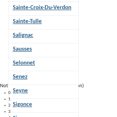
Sainte-Croix-Du-Verdon
Sainte-Tulle
Salignac
Sausses
Selonnet
Senez
Notre-Dame-de-Gratemoine (Séranon)
Seyne
0
1
Sigonce
2
3