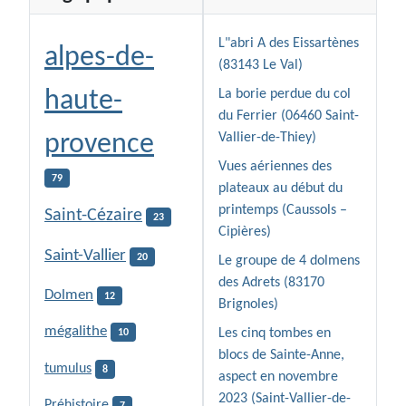
L"abri A des Eissartènes
alpes-de-
(83143 Le Val)
haute-
La borie perdue du col
du Ferrier (06460 Saint-
provence
Vallier-de-Thiey)
Vues aériennes des
79
plateaux au début du
printemps (Caussols –
Saint-Cézaire
23
Cipières)
Saint-Vallier
20
Le groupe de 4 dolmens
des Adrets (83170
Dolmen
12
Brignoles)
mégalithe
Les cinq tombes en
10
blocs de Sainte-Anne,
tumulus
8
aspect en novembre
2023 (Saint-Vallier-de-
Préhistoire
7