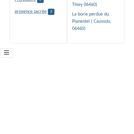
Thiey 06460)
provence sacrée
7
La borie perdue du
Planestel ( Caussols,
06460)