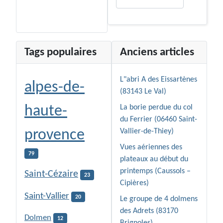
Tags populaires
Anciens articles
L"abri A des Eissartènes
alpes-de-
(83143 Le Val)
haute-
La borie perdue du col
du Ferrier (06460 Saint-
provence
Vallier-de-Thiey)
Vues aériennes des
79
plateaux au début du
printemps (Caussols –
Saint-Cézaire
23
Cipières)
Saint-Vallier
20
Le groupe de 4 dolmens
des Adrets (83170
Dolmen
12
Brignoles)