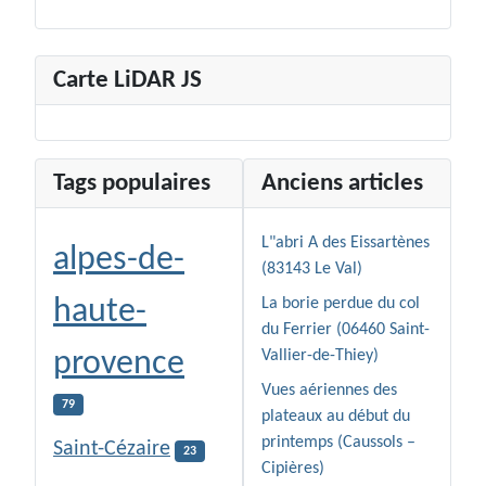
Carte LiDAR JS
Tags populaires
Anciens articles
L"abri A des Eissartènes
alpes-de-
(83143 Le Val)
haute-
La borie perdue du col
du Ferrier (06460 Saint-
provence
Vallier-de-Thiey)
Vues aériennes des
79
plateaux au début du
printemps (Caussols –
Saint-Cézaire
23
Cipières)