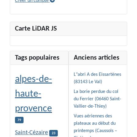
Créer un compte
Carte LiDAR JS
Tags populaires
Anciens articles
L"abri A des Eissartènes
alpes-de-
(83143 Le Val)
haute-
La borie perdue du col
du Ferrier (06460 Saint-
provence
Vallier-de-Thiey)
Vues aériennes des
79
plateaux au début du
printemps (Caussols –
Saint-Cézaire
23