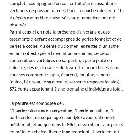
complet accompagné d'un collier fait d'une soixantaine
vertèbres de poisson percées.Dans la couche inférieure 1b,
4 dépôts moins bien conservés car plus anciens ont été
observés.
Parmi ceux-ci on note la présence d'un crâne et des
ossements d'enfant accompagnés de perles tonnelet et de
perles à coche. Au cente du dolmen les restes d'un autre
enfant ont échapés à la violation ancienne. Ce dépôt
contenait des vertèbres de serpent, un perle plate en
calcaire, des os dentaires de lézard.La faune de ces deux
couches comprend : lapin, écureuil, mouton, renard,
fouine, hérisson, lézard ocellé, serpents (espèces locales).
572 dents appartenant à une trentaine d'individus au total.
La parure est composée de :
11 perles olivaires en serpentine, 1 perle en calcite, 1
perle en test de coquillage (spondyle) avec renflement
médian (objet unique dans le Midi, ressemblant aux perles
en métal du chalcolithique languedocien), 1 perle en test