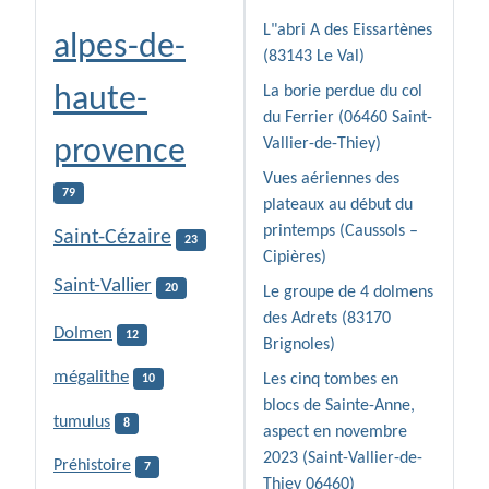
L"abri A des Eissartènes
alpes-de-
(83143 Le Val)
haute-
La borie perdue du col
du Ferrier (06460 Saint-
provence
Vallier-de-Thiey)
Vues aériennes des
79
plateaux au début du
printemps (Caussols –
Saint-Cézaire
23
Cipières)
Saint-Vallier
20
Le groupe de 4 dolmens
des Adrets (83170
Dolmen
12
Brignoles)
mégalithe
Les cinq tombes en
10
blocs de Sainte-Anne,
tumulus
8
aspect en novembre
2023 (Saint-Vallier-de-
Préhistoire
7
Thiey 06460)