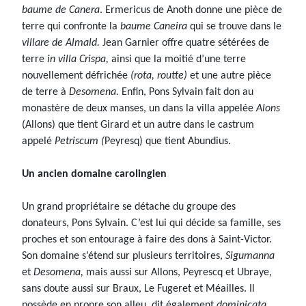
baume de Canera
. Ermericus de Anoth donne une pièce de
terre qui confronte la
baume Caneira
qui se trouve dans le
villare de Almald.
Jean Garnier offre quatre sétérées de
terre
in villa Crispa,
ainsi que la moitié d’une terre
nouvellement défrichée
(rota, routte)
et une autre pièce
de terre à
Desomena.
Enfin, Pons Sylvain fait don au
monastère de deux manses, un dans la villa appelée
Alons
(Allons) que tient Girard et un autre dans le castrum
appelé
Petriscum (
Peyresq) que tient Abundius.
Un ancien domaine carolingien
Un grand propriétaire se détache du groupe des
donateurs, Pons Sylvain. C’est lui qui décide sa famille, ses
proches et son entourage à faire des dons à Saint-Victor.
Son domaine s’étend sur plusieurs territoires,
Sigumanna
et
Desomena,
mais aussi sur Allons, Peyrescq et Ubraye,
sans doute aussi sur Braux, Le Fugeret et Méailles. Il
possède en propre son alleu, dit également
dominicata,