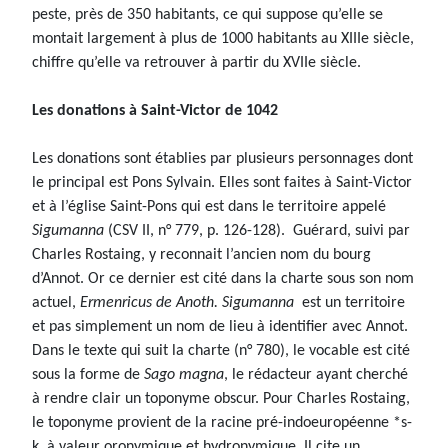
peste, près de 350 habitants, ce qui suppose qu’elle se
montait largement à plus de 1000 habitants au XIIIe siècle,
chiffre qu’elle va retrouver à partir du XVIIe siècle.
Les donations à Saint-Victor de 1042
Les donations sont établies par plusieurs personnages dont
le principal est Pons Sylvain. Elles sont faites à Saint-Victor
et à l’église Saint-Pons qui est dans le territoire appelé
Sigumanna
(CSV II, n° 779, p. 126-128). Guérard, suivi par
Charles Rostaing, y reconnait l’ancien nom du bourg
d’Annot. Or ce dernier est cité dans la charte sous son nom
actuel,
Ermenricus de Anoth. Sigumanna
est un territoire
et pas simplement un nom de lieu à identifier avec Annot.
Dans le texte qui suit la charte (n° 780), le vocable est cité
sous la forme de
Sago magna
, le rédacteur ayant cherché
à rendre clair un toponyme obscur. Pour Charles Rostaing,
le toponyme provient de la racine pré-indoeuropéenne *s-
k, à valeur oronymique et hydronymique. Il cite un