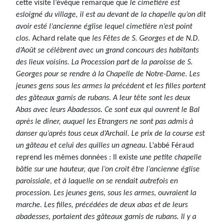
cette visite l’évêque remarque que
le cimetière est
esloigné du village, il est au devant de la chapelle qu’on dit
avoir esté l’ancienne église lequel cimetière n’est point
clos
. Achard relate que
les Fêtes de S. Georges et de N.D.
d’Août se célèbrent avec un grand concours des habitants
des lieux voisins. La Procession part de la paroisse de S.
Georges pour se rendre à la Chapelle de Notre-Dame. Les
jeunes gens sous les armes la précèdent et les filles portent
des gâteaux garnis de rubans. A leur tête sont les deux
Abas avec leurs Abadessos. Ce sont eux qui ouvrent le Bal
après le dîner, auquel les Etrangers ne sont pas admis à
danser qu’après tous ceux d’Archail. Le prix de la course est
un gâteau et celui des quilles un agneau
. L’abbé Féraud
reprend les mêmes données : Il existe
une petite chapelle
bâtie sur une hauteur, que l’on croit être l’ancienne église
paroissiale, et à laquelle on se rendait autrefois en
procession. Les jeunes gens, sous les armes, ouvraient la
marche. Les filles, précédées de deux abas et de leurs
abadesses, portaient des gâteaux garnis de rubans. Il y a