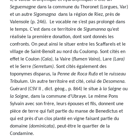
Seguemagne
dans la commune du Thoronet (Lorgues, Var)
et un autre
Sigomagna
dans la région de Riez, près de
Valensole (p. 246). Le vocable ne s’est pas prolongé dans
le temps. C’est dans ce territoire de
Sigumanna
qu’est
réalisée la première donation, dont sont donnés les
confronts. On peut ainsi le situer entre les Scaffarels et le
village de Saint-Benoît au nord du Coulomp. Sont cités en
effet le Coulon
(Cala),
la Vaire
(flumen Vaira
), Lare
(Lara)
et le Serre
(Serretum).
Sont cités également des
toponymes disparus, la
Penne de Roca Rufa
et le
ruisseau
Tribulum
. Un autre territoire est cité, celui de
Desomena.
Guérard (CSV II , dict. géog., p. 864) le situe à
la Saigne
ou
la Soigne
, dans la commune d’Ubraye. Le même Pons
Sylvain avec son frère, leurs épouses et fils, donnent une
pièce de terre qui fait partie du manse de Benedictus et
qui est près d’un clos planté en vigne faisant partie du
domaine
(dominicata),
peut-être le quartier de la
Condamine.