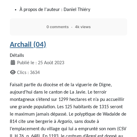
À propos de l'auteur :
Daniel Thiéry
0 comments
4k views
Archail (04)
Détails
Publié le : 25 Août 2023
Clics : 3634
Faisait partie du diocèse et de la viguerie de Digne,
aujourd’hui dans le canton de La Javie. Le terroir
montagneux s’étend sur 1299 hectares et n’a pu accueillir
une grande population. Les 125 habitants de 1315 seront
le maximum jamais dépassé. Le polyptique de Wadalde de
814 cite une bergerie à
Argario,
sans doute à
l’emplacement du village qui lui a emprunté son nom (CSV
II, H 76, p. 648). En 1193, le
castrum d’Argal
est donné au