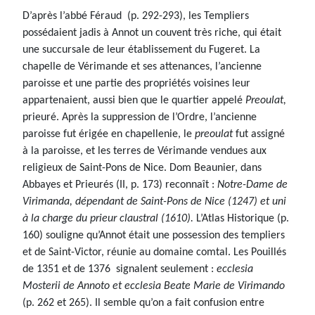
D’après l’abbé Féraud (p. 292-293), les Templiers
possédaient jadis à Annot un couvent très riche, qui était
une succursale de leur établissement du Fugeret. La
chapelle de Vérimande et ses attenances, l’ancienne
paroisse et une partie des propriétés voisines leur
appartenaient, aussi bien que le quartier appelé
Preoulat,
prieuré. Après la suppression de l’Ordre, l’ancienne
paroisse fut érigée en chapellenie, le
preoulat
fut assigné
à la paroisse, et les terres de Vérimande vendues aux
religieux de Saint-Pons de Nice. Dom Beaunier, dans
Abbayes et Prieurés (II, p. 173) reconnaît :
Notre-Dame de
Virimanda, dépendant de Saint-Pons de Nice (1247) et uni
à la charge du prieur claustral (1610).
L’Atlas Historique (p.
160) souligne qu’Annot était une possession des templiers
et de Saint-Victor, réunie au domaine comtal. Les Pouillés
de 1351 et de 1376 signalent seulement :
ecclesia
Mosterii de Annoto et ecclesia Beate Marie de Virimando
(p. 262 et 265). Il semble qu’on a fait confusion entre