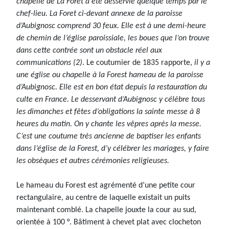
chapelle de La Foret a été desservie quelque temps par le
chef-lieu. La Foret ci-devant annexe de la paroisse
d’Aubignosc comprend 30 feux. Elle est à une demi-heure
de chemin de l’église paroissiale, les boues que l’on trouve
dans cette contrée sont un obstacle réel aux
communications (2)
. Le coutumier de 1835 rapporte,
il y a
une église ou chapelle à la Forest hameau de la paroisse
d’Aubignosc. Elle est en bon état depuis la restauration du
culte en France. Le desservant d’Aubignosc y célèbre tous
les dimanches et fêtes d’obligations la sainte messe à 8
heures du matin. On y chante les vêpres après la messe.
C’est une coutume très ancienne de baptiser les enfants
dans l’église de la Forest, d’y célébrer les mariages, y faire
les obsèques et autres cérémonies religieuses.
Le hameau du Forest est agrémenté d’une petite cour
rectangulaire, au centre de laquelle existait un puits
maintenant comblé. La chapelle jouxte la cour au sud,
orientée à 100 °. Bâtiment à chevet plat avec clocheton