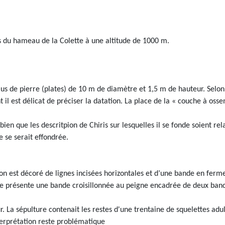
ès du hameau de la Colette à une altitude de 1000 m.
lus de pierre (plates) de 10 m de diamètre et 1,5 m de hauteur. Selon
t il est délicat de préciser la datation. La place de la « couche à o
n que les descritpion de Chiris sur lesquelles il se fonde soient rel
 se serait effondrée.
on est décoré de lignes incisées horizontales et d’une bande en ferme
ième présente une bande croisillonnée au peigne encadrée de deux ban
La sépulture contenait les restes d'une trentaine de squelettes adul
terprétation reste problématique