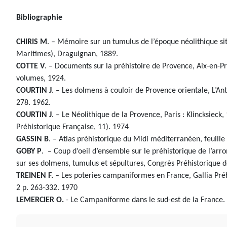
Bibliographie
CHIRIS M
. – Mémoire sur un tumulus de l’époque néolithique sit
Maritimes), Draguignan, 1889.
COTTE V
. – Documents sur la préhistoire de Provence, Aix-en-Pr
volumes, 1924.
COURTIN J
. – Les dolmens à couloir de Provence orientale, L’Ant
278. 1962.
COURTIN J
. – Le Néolithique de la Provence, Paris : Klincksieck
Préhistorique Française, 11). 1974
GASSIN B
. – Atlas préhistorique du Midi méditerranéen, feuille
GOBY P
. – Coup d’oeil d’ensemble sur le préhistorique de l’a
sur ses dolmens, tumulus et sépultures, Congrès Préhistorique d
TREINEN F.
– Les poteries campaniformes en France, Gallia Préhi
2 p. 263-332. 1970
LEMERCIER O.
- Le Campaniforme dans le sud-est de la France. D