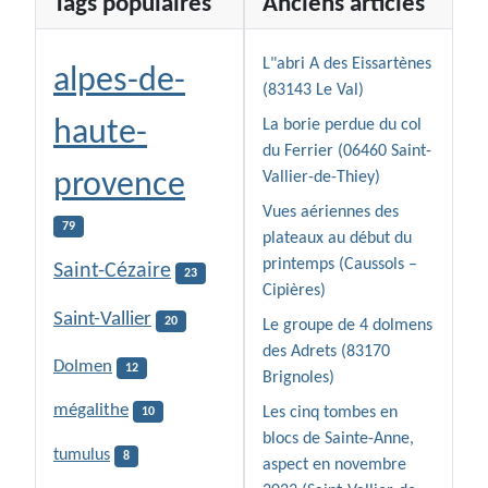
Tags populaires
Anciens articles
L"abri A des Eissartènes
alpes-de-
(83143 Le Val)
haute-
La borie perdue du col
du Ferrier (06460 Saint-
provence
Vallier-de-Thiey)
Vues aériennes des
79
plateaux au début du
printemps (Caussols –
Saint-Cézaire
23
Cipières)
Saint-Vallier
20
Le groupe de 4 dolmens
des Adrets (83170
Dolmen
12
Brignoles)
mégalithe
Les cinq tombes en
10
blocs de Sainte-Anne,
tumulus
8
aspect en novembre