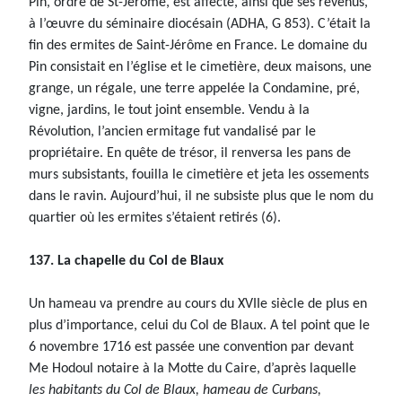
Pin, ordre de St-Jérôme, est affecté, ainsi que ses revenus,
à l’œuvre du séminaire diocésain (ADHA, G 853). C’était la
fin des ermites de Saint-Jérôme en France. Le domaine du
Pin consistait en l’église et le cimetière, deux maisons, une
grange, un régale, une terre appelée la Condamine, pré,
vigne, jardins, le tout joint ensemble. Vendu à la
Révolution, l’ancien ermitage fut vandalisé par le
propriétaire. En quête de trésor, il renversa les pans de
murs subsistants, fouilla le cimetière et jeta les ossements
dans le ravin. Aujourd’hui, il ne subsiste plus que le nom du
quartier où les ermites s’étaient retirés (6).
137. La chapelle du Col de Blaux
Un hameau va prendre au cours du XVIIe siècle de plus en
plus d’importance, celui du Col de Blaux. A tel point que le
6 novembre 1716 est passée une convention par devant
Me Hodoul notaire à la Motte du Caire, d’après laquelle
les habitants du Col de Blaux, hameau de Curbans,