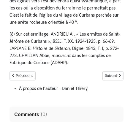
des églises vers l’est deviendra quasi systématique, à part
les cas où la disposition du terrain ne le permettait pas.
C’est le fait de l’église du village de Curbans perchée sur
une arête rocheuse orientée à 40 °.
(6) Sur cet ermitage. ANDRIEU A., « Les ermites de Saint-
Jérôme de Curbans »,
BSSL,
T. XX, 1924-1925, p. 66-69.
LAPLANE E.
Histoire de Sisteron,
Digne, 1843, T. I, p. 272-
273. CHAILLAN Abbé,
manuscrit
dans les comptes de
Fabrique de Curbans (ADAHP).
Article précédent : Cruis
Article suivant : 
Précédent
Suivant
À propos de l'auteur :
Daniel Thiery
Comments
(
0
)