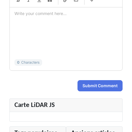
-
-
-
-
-
-
-
-
-
-
-
-
-
-
-
-
-
-
-
-
-
-
-
-
-
-
-
-
0
Characters
Submit Comment
Carte LiDAR JS