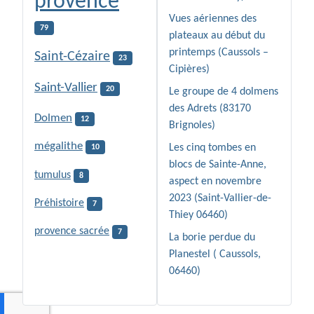
provence
Vues aériennes des
79
plateaux au début du
printemps (Caussols –
Saint-Cézaire
23
Cipières)
Saint-Vallier
20
Le groupe de 4 dolmens
des Adrets (83170
Dolmen
12
Brignoles)
mégalithe
Les cinq tombes en
10
blocs de Sainte-Anne,
tumulus
8
aspect en novembre
2023 (Saint-Vallier-de-
Préhistoire
7
Thiey 06460)
provence sacrée
7
La borie perdue du
Planestel ( Caussols,
06460)