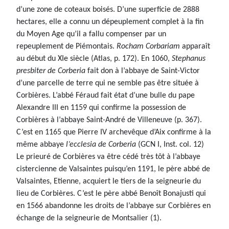
d’une zone de coteaux boisés. D’une superficie de 2888
hectares, elle a connu un dépeuplement complet à la fin
du Moyen Age qu’il a fallu compenser par un
repeuplement de Piémontais.
Rocham Corbariam
apparaît
au début du XIe siècle (Atlas, p. 172). En 1060,
Stephanus
presbiter de Corberia
fait don à l’abbaye de Saint-Victor
d’une parcelle de terre qui ne semble pas être située à
Corbières. L’abbé Féraud fait état d’une bulle du pape
Alexandre III en 1159 qui confirme la possession de
Corbières à l’abbaye Saint-André de Villeneuve (p. 367).
C’est en 1165 que Pierre IV archevêque d’Aix confirme à la
même abbaye
l’ecclesia de Corberia
(GCN I, Inst. col. 12)
Le prieuré de Corbières va être cédé très tôt à l’abbaye
cistercienne de Valsaintes puisqu’en 1191, le père abbé de
Valsaintes, Etienne, acquiert le tiers de la seigneurie du
lieu de Corbières. C’est le père abbé Benoît Bonajusti qui
en 1566 abandonne les droits de l’abbaye sur Corbières en
échange de la seigneurie de Montsalier (1).