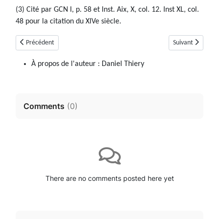
(3) Cité par GCN I, p. 58 et Inst. Aix, X, col. 12. Inst XL, col.
48 pour la citation du XIVe siècle.
Article précédent : La Condamine-Chatelard
Article suivant : 
Précédent
Suivant
À propos de l'auteur :
Daniel Thiery
Comments
(
0
)
There are no comments posted here yet