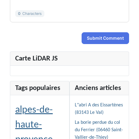
0
Characters
Submit Comment
Carte LiDAR JS
Tags populaires
Anciens articles
L"abri A des Eissartènes
alpes-de-
(83143 Le Val)
haute-
La borie perdue du col
du Ferrier (06460 Saint-
Vallier-de-Thiey)