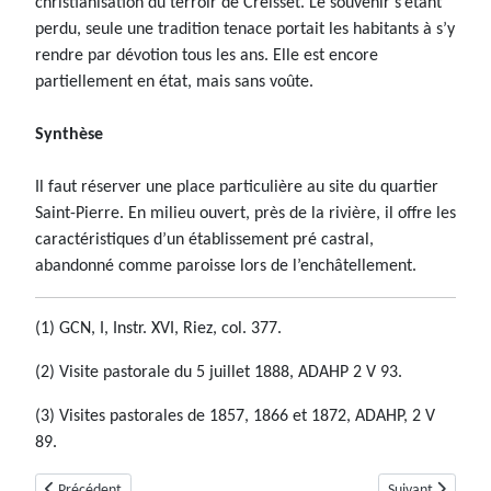
christianisation du terroir de Creisset. Le souvenir s’étant
perdu, seule une tradition tenace portait les habitants à s’y
rendre par dévotion tous les ans. Elle est encore
partiellement en état, mais sans voûte.
Synthèse
Il faut réserver une place particulière au site du quartier
Saint-Pierre. En milieu ouvert, près de la rivière, il offre les
caractéristiques d’un établissement pré castral,
abandonné comme paroisse lors de l’enchâtellement.
(1) GCN, I, Instr. XVI, Riez, col. 377.
(2) Visite pastorale du 5 juillet 1888, ADAHP 2 V 93.
(3) Visites pastorales de 1857, 1866 et 1872, ADAHP, 2 V
89.
Article précédent : Bevons (04)
Article suivant : 
Précédent
Suivant