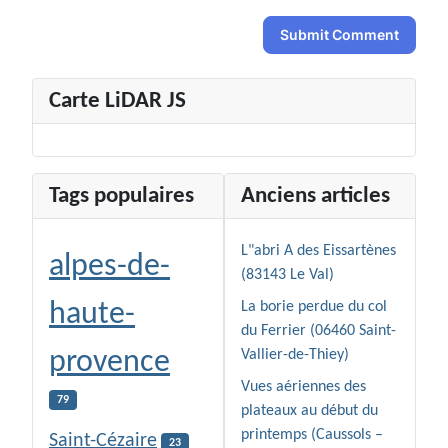
Submit Comment
Carte LiDAR JS
Tags populaires
Anciens articles
L"abri A des Eissartènes
alpes-de-
(83143 Le Val)
haute-
La borie perdue du col
du Ferrier (06460 Saint-
provence
Vallier-de-Thiey)
Vues aériennes des
79
plateaux au début du
printemps (Caussols –
Saint-Cézaire
23