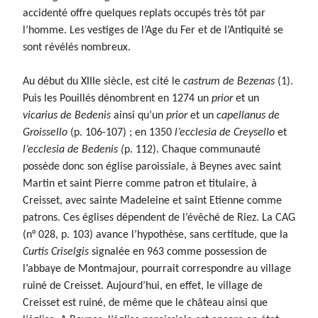
accidenté offre quelques replats occupés très tôt par
l’homme. Les vestiges de l’Age du Fer et de l’Antiquité se
sont révélés nombreux.
Au début du XIIIe siècle, est cité le
castrum de Bezenas
(1).
Puis les Pouillés dénombrent en 1274 un
prior
et un
vicarius de Bedenis
ainsi qu’un
prior
et un
capellanus de
Groissello
(p. 106-107) ; en 1350
l’ecclesia de Creysello
et
l’ecclesia de Bedenis (
p. 112). Chaque communauté
possède donc son église paroissiale, à Beynes avec saint
Martin et saint Pierre comme patron et titulaire, à
Creisset, avec sainte Madeleine et saint Etienne comme
patrons. Ces églises dépendent de l’évêché de Riez. La CAG
(n° 028, p. 103) avance l’hypothèse, sans certitude, que la
Curtis Criselgis
signalée en 963 comme possession de
l’abbaye de Montmajour, pourrait correspondre au village
ruiné de Creisset. Aujourd’hui, en effet, le village de
Creisset est ruiné, de même que le château ainsi que