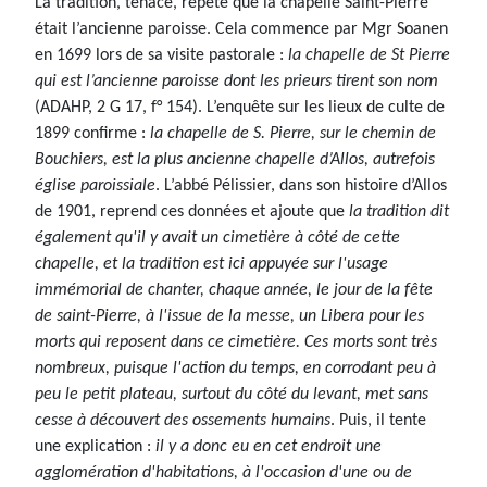
La tradition, tenace, répète que la chapelle Saint-Pierre
était l’ancienne paroisse. Cela commence par Mgr Soanen
en 1699 lors de sa visite pastorale :
la chapelle de St Pierre
qui est l’ancienne paroisse dont les prieurs tirent son nom
(ADAHP, 2 G 17, f° 154). L’enquête sur les lieux de culte de
1899 confirme :
la chapelle de S. Pierre, sur le chemin de
Bouchiers, est la plus ancienne chapelle d’Allos, autrefois
église paroissiale
. L’abbé Pélissier, dans son histoire d’Allos
de 1901, reprend ces données et ajoute que
la tradition dit
également qu'il y avait un cimetière à côté de cette
chapelle, et la tradition est ici appuyée sur l'usage
immémorial de chanter, chaque année, le jour de la fête
de saint-Pierre, à l'issue de la messe, un Libera pour les
morts qui reposent dans ce cimetière. Ces morts sont très
nombreux, puisque l'action du temps, en corrodant peu à
peu le petit plateau, surtout du côté du levant, met sans
cesse à découvert des ossements humains
. Puis, il tente
une explication :
il y a donc eu en cet endroit une
agglomération d'habitations, à l'occasion d'une ou de