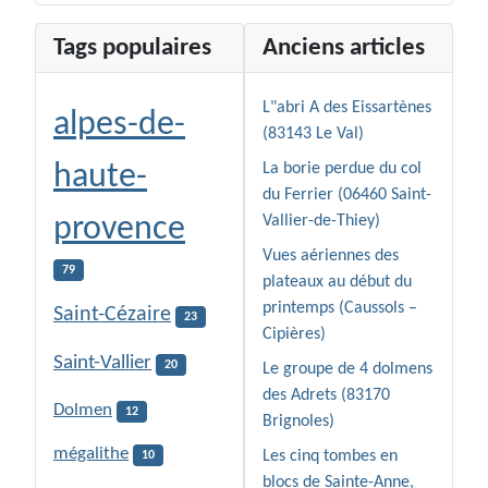
Tags populaires
Anciens articles
L"abri A des Eissartènes
alpes-de-
(83143 Le Val)
haute-
La borie perdue du col
du Ferrier (06460 Saint-
provence
Vallier-de-Thiey)
Vues aériennes des
79
plateaux au début du
printemps (Caussols –
Saint-Cézaire
23
Cipières)
Saint-Vallier
20
Le groupe de 4 dolmens
des Adrets (83170
Dolmen
12
Brignoles)
mégalithe
Les cinq tombes en
10
blocs de Sainte-Anne,