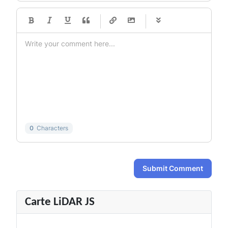
-
-
-
-
-
-
-
-
-
-
-
-
-
-
-
-
-
-
-
-
-
-
-
-
-
-
-
-
-
-
0
Characters
Submit Comment
Carte LiDAR JS