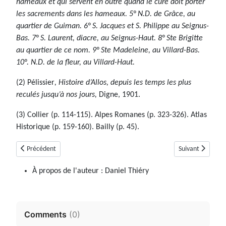
hameaux et qui servent en outre quand le curé doit porter
les sacrements dans les hameaux. 5° N.D. de Grâce, au
quartier de Guiman. 6° S. Jacques et S. Philippe au Seignus-
Bas. 7° S. Laurent, diacre, au Seignus-Haut. 8° Ste Brigitte
au quartier de ce nom. 9° Ste Madeleine, au Villard-Bas.
10°. N.D. de la fleur, au Villard-Haut.
(2)
Pélissier
, Histoire d’Allos, depuis les temps les plus
reculés jusqu’à nos jours,
Digne, 1901.
(3) Collier (p. 114-115). Alpes Romanes (p. 323-326). Atlas
Historique (p. 159-160). Bailly (p. 45).
Article précédent : Allons (04)
Article suivant : 
Précédent
Suivant
À propos de l'auteur :
Daniel Thiéry
Comments
(
0
)