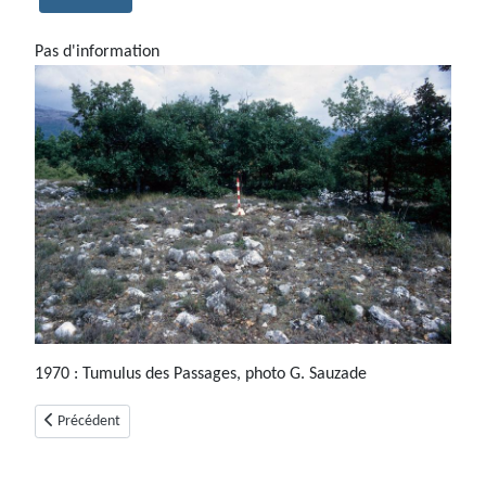
Pas d'information
1970 : Tumulus des Passages, photo G. Sauzade
Article précédent : Le tumulus à antennes de la Friyère (Saint-Vallier-de-
Précédent