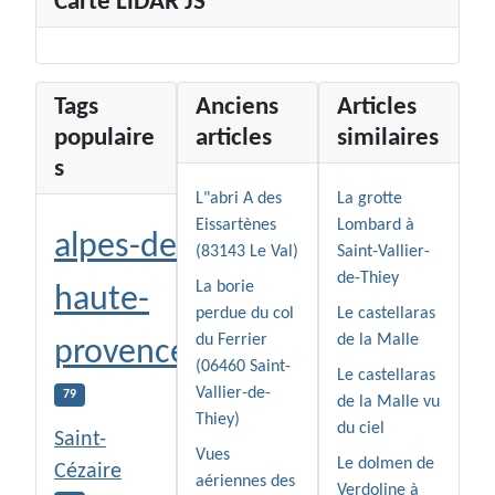
Carte LiDAR JS
Tags
Anciens
Articles
populaire
articles
similaires
s
L"abri A des
La grotte
Eissartènes
Lombard à
alpes-de-
(83143 Le Val)
Saint-Vallier-
de-Thiey
La borie
haute-
perdue du col
Le castellaras
du Ferrier
de la Malle
provence
(06460 Saint-
Le castellaras
Vallier-de-
79
de la Malle vu
Thiey)
du ciel
Saint-
Vues
Le dolmen de
Cézaire
aériennes des
Verdoline à