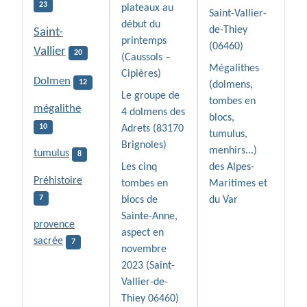
23
plateaux au
Saint-Vallier-
début du
de-Thiey
Saint-
printemps
(06460)
Vallier
20
(Caussols –
Mégalithes
Cipières)
Dolmen
12
(dolmens,
Le groupe de
tombes en
mégalithe
4 dolmens des
blocs,
10
Adrets (83170
tumulus,
Brignoles)
menhirs...)
tumulus
8
Les cinq
des Alpes-
Préhistoire
tombes en
Maritimes et
7
blocs de
du Var
Sainte-Anne,
provence
aspect en
sacrée
7
novembre
2023 (Saint-
Vallier-de-
Thiey 06460)