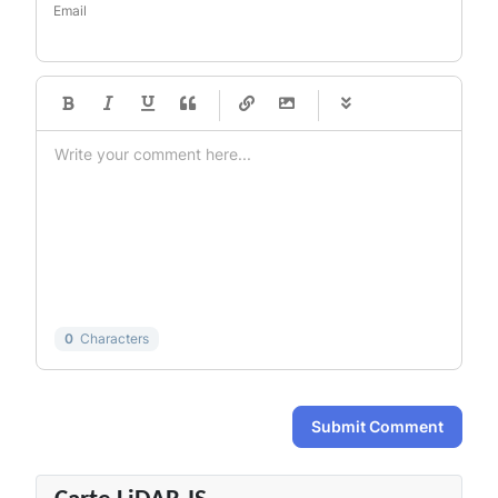
Email
-
-
-
-
-
-
-
-
-
-
-
-
-
-
-
-
-
-
-
-
-
-
-
-
-
-
-
-
-
-
0
Characters
Submit Comment