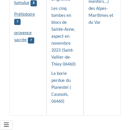
menhirs...)
tumulus
8
Les cinq
des Alpes-
Préhistoire
tombes en
Maritimes et
7
blocs de
du Var
Sainte-Anne,
provence
aspect en
sacrée
7
novembre
2023 (Saint-
Vallier-de-
Thiey 06460)
La borie
perdue du
Planestel (
Caussols,
06460)