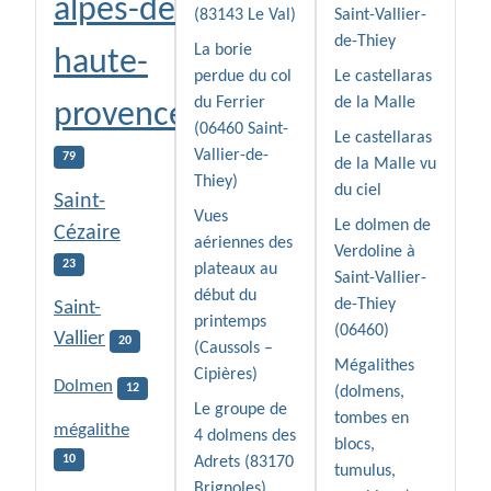
alpes-de-
(83143 Le Val)
Saint-Vallier-
de-Thiey
La borie
haute-
perdue du col
Le castellaras
du Ferrier
de la Malle
provence
(06460 Saint-
Le castellaras
Vallier-de-
79
de la Malle vu
Thiey)
du ciel
Saint-
Vues
Le dolmen de
Cézaire
aériennes des
Verdoline à
23
plateaux au
Saint-Vallier-
début du
de-Thiey
Saint-
printemps
(06460)
Vallier
20
(Caussols –
Mégalithes
Cipières)
Dolmen
12
(dolmens,
Le groupe de
tombes en
mégalithe
4 dolmens des
blocs,
10
Adrets (83170
tumulus,
Brignoles)