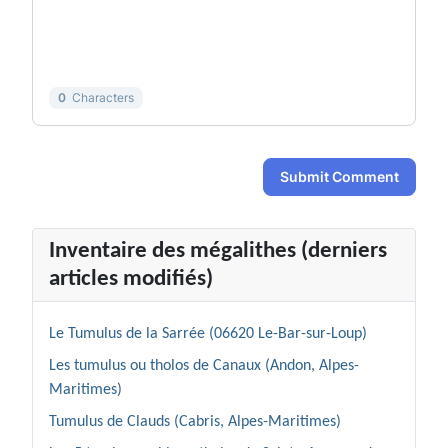
-
-
-
-
-
-
-
-
-
-
0
Characters
Submit Comment
Inventaire des mégalithes (derniers
articles modifiés)
Le Tumulus de la Sarrée (06620 Le-Bar-sur-Loup)
Les tumulus ou tholos de Canaux (Andon, Alpes-
Maritimes)
Tumulus de Clauds (Cabris, Alpes-Maritimes)