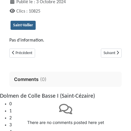
Publié le : 3 Octobre 2024
Clics : 10825
Saint-Vallier
Pas d'information.
Article précédent : Tumulus de Mauvans Nord ou Mauvans Est, ou de Mauv
Article suivant :
Précédent
Suivant
Comments
(
0
)
Dolmen de Colle Basse I (Saint-Cézaire)
0
1
2
There are no comments posted here yet
3