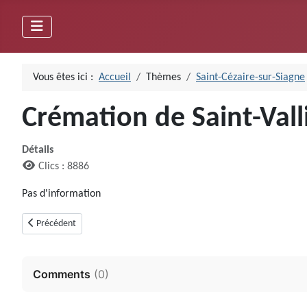
Vous êtes ici :
Accueil
Thèmes
Saint-Cézaire-sur-Siagne
Crémation de Saint-Vall
Détails
Clics : 8886
Pas d'information
Article précédent : Ciste des Puades (Saint-Cézaire-sur-Siagne)
Précédent
Comments
(
0
)