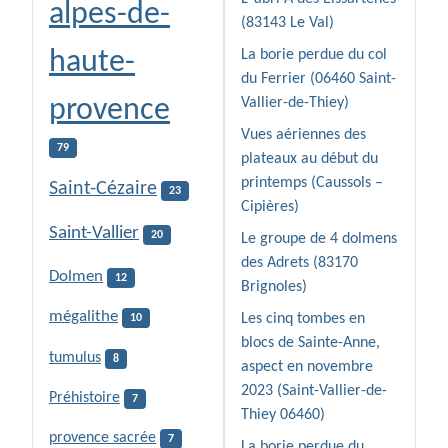
alpes-de-
(83143 Le Val)
haute-
La borie perdue du col
du Ferrier (06460 Saint-
provence
Vallier-de-Thiey)
Vues aériennes des
79
plateaux au début du
printemps (Caussols –
Saint-Cézaire
23
Cipières)
Saint-Vallier
20
Le groupe de 4 dolmens
des Adrets (83170
Dolmen
12
Brignoles)
mégalithe
Les cinq tombes en
10
blocs de Sainte-Anne,
tumulus
8
aspect en novembre
2023 (Saint-Vallier-de-
Préhistoire
7
Thiey 06460)
provence sacrée
7
La borie perdue du