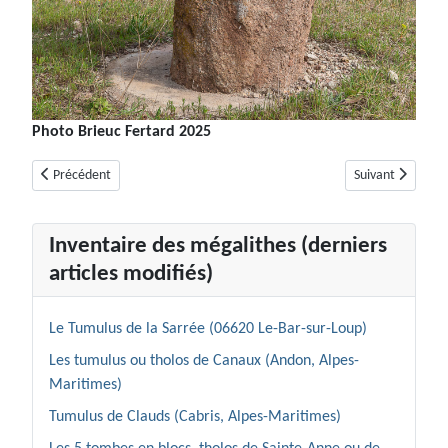
Photo Brieuc Fertard 2025
Article précédent : Menhir 3 des Veyssières (ou du Musée de Saint-Rapha
Article suivant :
Précédent
Suivant
Inventaire des mégalithes (derniers
articles modifiés)
Le Tumulus de la Sarrée (06620 Le-Bar-sur-Loup)
Les tumulus ou tholos de Canaux (Andon, Alpes-
Maritimes)
Tumulus de Clauds (Cabris, Alpes-Maritimes)