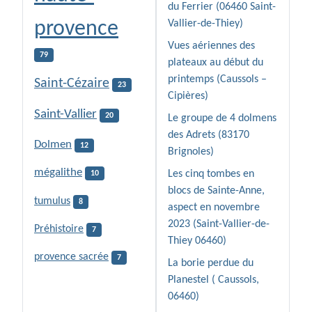
du Ferrier (06460 Saint-
provence
Vallier-de-Thiey)
Vues aériennes des
79
plateaux au début du
printemps (Caussols –
Saint-Cézaire
23
Cipières)
Saint-Vallier
20
Le groupe de 4 dolmens
des Adrets (83170
Dolmen
12
Brignoles)
mégalithe
Les cinq tombes en
10
blocs de Sainte-Anne,
tumulus
8
aspect en novembre
2023 (Saint-Vallier-de-
Préhistoire
7
Thiey 06460)
provence sacrée
7
La borie perdue du
Planestel ( Caussols,
06460)