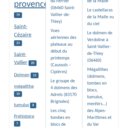
du Ferrier
de la Malle
provence
(06460 Saint-
Le castellaras
Vallier-de-
79
de la Malle vu
Thiey)
du ciel
Saint-
Vues
Le dolmen de
Cézaire
aériennes des
Verdoline à
23
plateaux au
Saint-Vallier-
début du
de-Thiey
Saint-
printemps
(06460)
Vallier
20
(Caussols –
Mégalithes
Cipières)
Dolmen
12
(dolmens,
Le groupe de
tombes en
mégalithe
4 dolmens des
blocs,
10
Adrets (83170
tumulus,
Brignoles)
menhirs...)
tumulus
8
Les cinq
des Alpes-
Préhistoire
tombes en
Maritimes et
7
blocs de
du Var