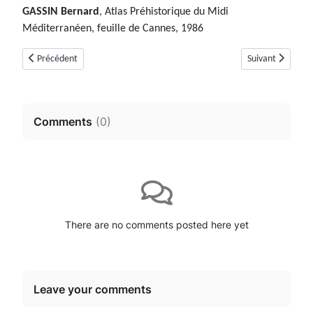
GASSIN Bernard
, Atlas Préhistorique du Midi
Méditerranéen, feuille de Cannes, 1986
Article précédent : Dolmen d'Arboins (détruit) (Saint Vallier de Thiey, Al
Article suivant :
Précédent
Suivant
Comments
(
0
)
There are no comments posted here yet
Leave your comments