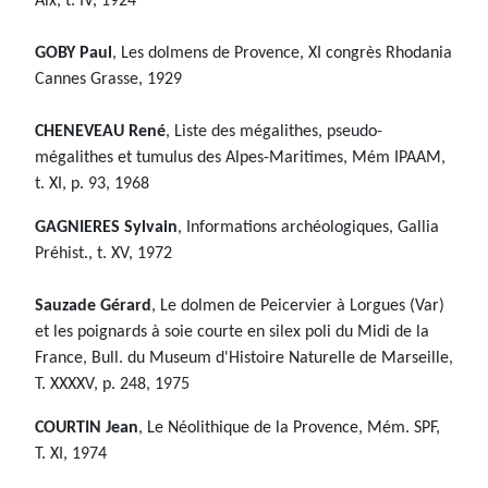
Aix, t. IV, 1924
GOBY Paul
, Les dolmens de Provence, XI congrès Rhodania
Cannes Grasse, 1929
CHENEVEAU René
, Liste des mégalithes, pseudo-
mégalithes et tumulus des Alpes-Maritimes, Mém IPAAM,
t. XI, p. 93, 1968
GAGNIERES Sylvain
, Informations archéologiques, Gallia
Préhist., t. XV, 1972
Sauzade Gérard
, Le dolmen de Peicervier à Lorgues (Var)
et les poignards à soie courte en silex poli du Midi de la
France, Bull. du Museum d'Histoire Naturelle de Marseille,
T. XXXXV, p. 248, 1975
COURTIN Jean
, Le Néolithique de la Provence, Mém. SPF,
T. XI, 1974