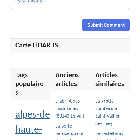
0
Characters
Submit Comment
Carte LiDAR JS
Tags
Anciens
Articles
populaire
articles
similaires
s
L"abri A des
La grotte
Eissartènes
Lombard à
alpes-de-
(83143 Le Val)
Saint-Vallier-
de-Thiey
La borie
haute-
perdue du col
Le castellaras