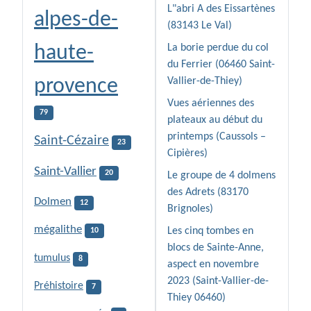
L"abri A des Eissartènes
alpes-de-
(83143 Le Val)
haute-
La borie perdue du col
du Ferrier (06460 Saint-
provence
Vallier-de-Thiey)
Vues aériennes des
79
plateaux au début du
printemps (Caussols –
Saint-Cézaire
23
Cipières)
Saint-Vallier
20
Le groupe de 4 dolmens
des Adrets (83170
Dolmen
12
Brignoles)
mégalithe
Les cinq tombes en
10
blocs de Sainte-Anne,
tumulus
8
aspect en novembre
2023 (Saint-Vallier-de-
Préhistoire
7
Thiey 06460)