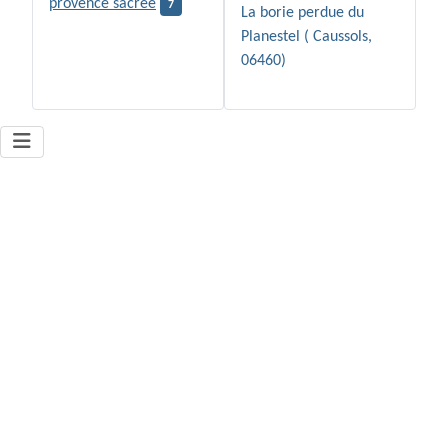
provence sacrée
7
La borie perdue du
Planestel ( Caussols,
06460)