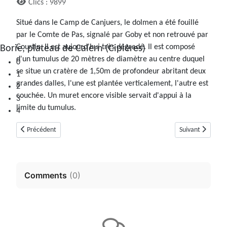
Clics : 9899
Situé dans le Camp de Canjuers, le dolmen a été fouillé
par le Comte de Pas, signalé par Goby et non retrouvé par
Courtin. Il est aujourd'hui très dégradé. Il est composé
Borie, plateau de Calern (Cipières)
d'un tumulus de 20 mètres de diamètre au centre duquel
0
se situe un cratère de 1,50m de profondeur abritant deux
1
grandes dalles, l'une est plantée verticalement, l'autre est
2
couchée. Un muret encore visible servait d'appui à la
3
limite du tumulus.
4
Article précédent : Dolmen de la Brainée (Mons, Var)
Article suivant :
Précédent
Suivant
Comments
(
0
)