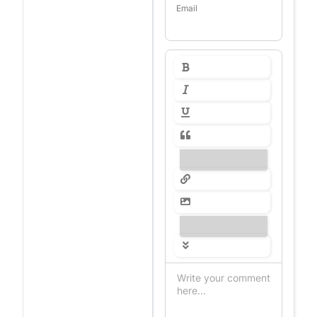
Email
---------------
---------------