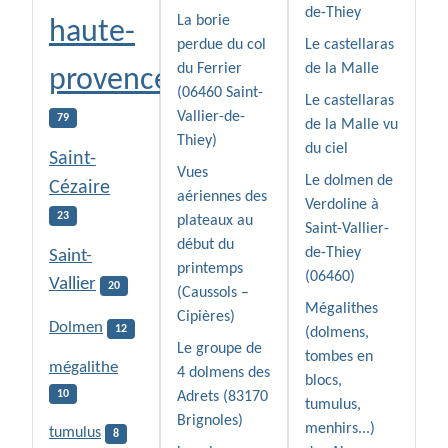
de-Thiey
La borie
haute-
perdue du col
Le castellaras
du Ferrier
de la Malle
provence
(06460 Saint-
Le castellaras
Vallier-de-
79
de la Malle vu
Thiey)
du ciel
Saint-
Vues
Le dolmen de
Cézaire
aériennes des
Verdoline à
23
plateaux au
Saint-Vallier-
début du
de-Thiey
Saint-
printemps
(06460)
Vallier
20
(Caussols –
Mégalithes
Cipières)
Dolmen
12
(dolmens,
Le groupe de
tombes en
mégalithe
4 dolmens des
blocs,
10
Adrets (83170
tumulus,
Brignoles)
menhirs...)
tumulus
8