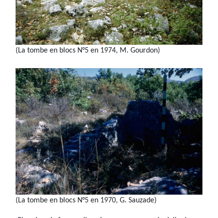
(La tombe en blocs N°5 en 1974, M. Gourdon)
(La tombe en blocs N°5 en 1970, G. Sauzade)