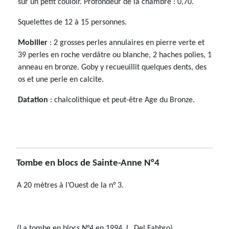
sur un petit couloir. Profondeur de la chambre : 0,70.
Squelettes de 12 à 15 personnes.
Mobilier
: 2 grosses perles annulaires en pierre verte et
39 perles en roche verdâtre ou blanche, 2 haches polies, 1
anneau en bronze. Goby y recueuillit quelques dents, des
os et une perle en calcite.
Datation
: chalcolithique et peut-être Age du Bronze.
Tombe en blocs de Sainte-Anne N°4
A 20 mètres à l’Ouest de la n° 3.
(La tombe en blocs N°4 en 1994, L. Del Fabbro)