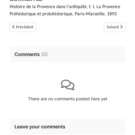
Histoire de la Provence dans l'antiquité, t. I, La Provence
Préhistorique et protohistorique, Paris-Marseille, 1893
Article précédent : Dolmen du Dégoutay ou de Mauvans nord (Saint-Valli
Article suivant :
Précédent
Suivant
Comments
(
0
)
There are no comments posted here yet
Leave your comments