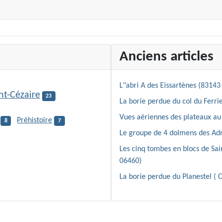
Anciens articles
L"abri A des Eissartènes (83143 
nt-Cézaire
23
La borie perdue du col du Ferrie
Vues aériennes des plateaux au 
Préhistoire
8
7
Le groupe de 4 dolmens des Adr
Les cinq tombes en blocs de Sa
06460)
La borie perdue du Planestel ( 