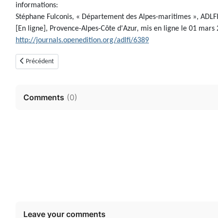
informations:
Stéphane Fulconis, « Département des Alpes-maritimes », ADLFI
[En ligne], Provence-Alpes-Côte d'Azur, mis en ligne le 01 mars 
http://journals.openedition.org/adlfi/6389
Article précédent : Tumulus de Pomereit (Cabris, Alpes-Maritimes)
Précédent
Comments
(
0
)
Leave your comments