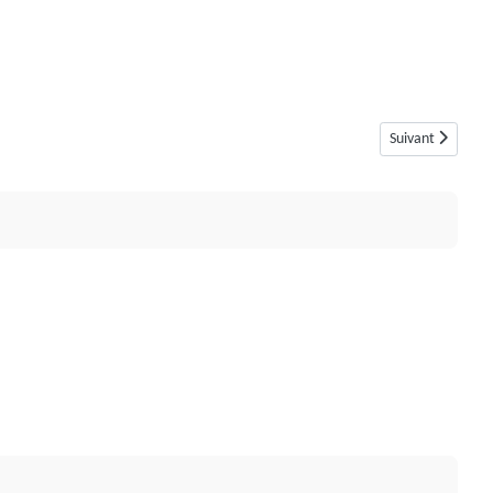
Article suivant 
Suivant