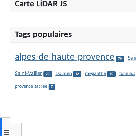
Carte LiDAR JS
Tags populaires
alpes-de-haute-provence
Sai
79
Saint-Vallier
Dolmen
mégalithe
tumulus
20
12
10
provence sacrée
7