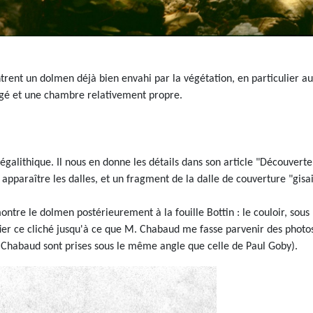
ent un dolmen déjà bien envahi par la végétation, en particulier au
agé et une chambre relativement propre.
alithique. Il nous en donne les détails dans son article "Découverte 
 apparaître les dalles, et un fragment de la dalle de couverture "gisa
ntre le dolmen postérieurement à la fouille Bottin : le couloir, sou
ifier ce cliché jusqu'à ce que M. Chabaud me fasse parvenir des phot
n Chabaud sont prises sous le même angle que celle de Paul Goby).