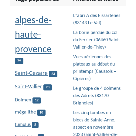
L"abri A des Eissartènes
alpes-de-
(83143 Le Val)
haute-
La borie perdue du col
du Ferrier (06460 Saint-
provence
Vallier-de-Thiey)
Vues aériennes des
79
plateaux au début du
printemps (Caussols –
Saint-Cézaire
23
Cipières)
Saint-Vallier
20
Le groupe de 4 dolmens
des Adrets (83170
Dolmen
12
Brignoles)
mégalithe
Les cinq tombes en
10
blocs de Sainte-Anne,
tumulus
8
aspect en novembre
2023 (Saint-Vallier-de-