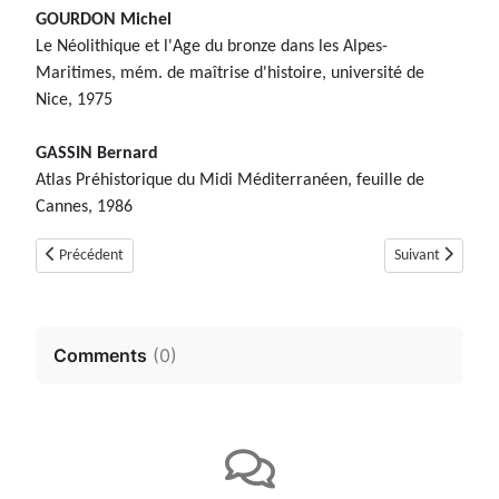
GOURDON Michel
Le Néolithique et l'Age du bronze dans les Alpes-
Maritimes, mém. de maîtrise d'histoire, université de
Nice, 1975
GASSIN Bernard
Atlas Préhistorique du Midi Méditerranéen, feuille de
Cannes, 1986
Article précédent : Tumulus de Clauds (Cabris, Alpes-Maritimes)
Article suivant :
Précédent
Suivant
Comments
(
0
)