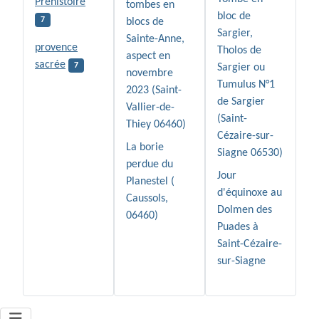
Préhistoire
tombes en
bloc de
7
blocs de
Sargier,
Sainte-Anne,
provence
Tholos de
aspect en
sacrée
7
Sargier ou
novembre
Tumulus N°1
2023 (Saint-
de Sargier
Vallier-de-
(Saint-
Thiey 06460)
Cézaire-sur-
La borie
Siagne 06530)
perdue du
Jour
Planestel (
d'équinoxe au
Caussols,
Dolmen des
06460)
Puades à
Saint-Cézaire-
sur-Siagne