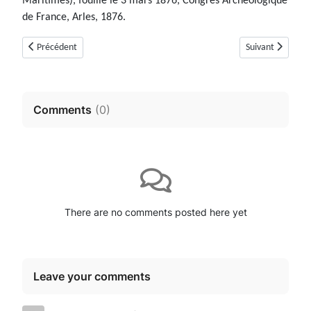
Maritimes), fouillé le 3 mars 1876, Congrès Archéologique
de France, Arles, 1876.
Article précédent : Tumulus de Serre Dinguilhe / Serre Dinguille (Saint-C
Article suivant :
Précédent
Suivant
Comments
(
0
)
There are no comments posted here yet
Leave your comments