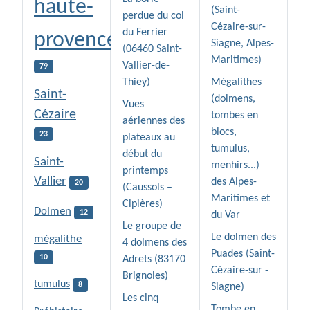
haute-
(Saint-
perdue du col
Cézaire-sur-
du Ferrier
provence
Siagne, Alpes-
(06460 Saint-
Maritimes)
Vallier-de-
79
Thiey)
Mégalithes
Saint-
(dolmens,
Vues
Cézaire
tombes en
aériennes des
blocs,
23
plateaux au
tumulus,
début du
Saint-
menhirs...)
printemps
Vallier
des Alpes-
20
(Caussols –
Maritimes et
Cipières)
Dolmen
12
du Var
Le groupe de
Le dolmen des
mégalithe
4 dolmens des
Puades (Saint-
10
Adrets (83170
Cézaire-sur -
Brignoles)
tumulus
8
Siagne)
Les cinq
Tombe en