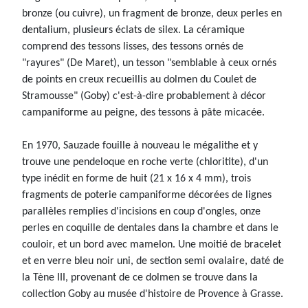
bronze (ou cuivre), un fragment de bronze, deux perles en
dentalium, plusieurs éclats de silex. La céramique
comprend des tessons lisses, des tessons ornés de
"rayures" (De Maret), un tesson "semblable à ceux ornés
de points en creux recueillis au dolmen du Coulet de
Stramousse" (Goby) c'est-à-dire probablement à décor
campaniforme au peigne, des tessons à pâte micacée.
En 1970, Sauzade fouille à nouveau le mégalithe et y
trouve une pendeloque en roche verte (chloritite), d'un
type inédit en forme de huit (21 x 16 x 4 mm), trois
fragments de poterie campaniforme décorées de lignes
parallèles remplies d'incisions en coup d'ongles, onze
perles en coquille de dentales dans la chambre et dans le
couloir, et un bord avec mamelon. Une moitié de bracelet
et en verre bleu noir uni, de section semi ovalaire, daté de
la Tène III, provenant de ce dolmen se trouve dans la
collection Goby au musée d'histoire de Provence à Grasse.