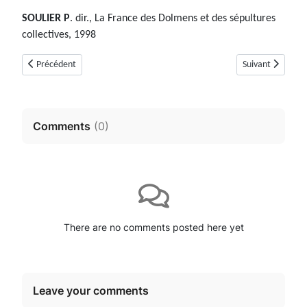
SOULIER P
. dir., La France des Dolmens et des sépultures
collectives, 1998
Article précédent : Dolmens des Adrets (Brignoles, Var)
Article suivant 
Précédent
Suivant
Comments
(
0
)
There are no comments posted here yet
Leave your comments