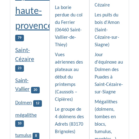
Cézaire
La borie
haute-
perdue du col
Les puits du
du Ferrier
bois d'Amon
provence
(06460 Saint-
(Saint-
Vallier-de-
Cézaire-sur-
79
Thiey)
Siagne)
Saint-
Vues
Jour
Cézaire
aériennes des
d'équinoxe au
23
plateaux au
Dolmen des
début du
Puades à
Saint-
printemps
Saint-Cézaire-
Vallier
20
(Caussols –
sur-Siagne
Cipières)
Mégalithes
Dolmen
12
Le groupe de
(dolmens,
mégalithe
4 dolmens des
tombes en
10
Adrets (83170
blocs,
Brignoles)
tumulus,
tumulus
8