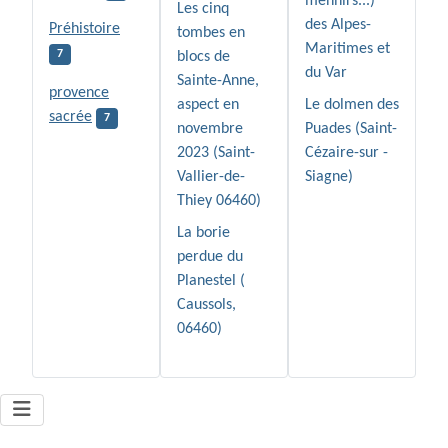
menhirs...)
Les cinq
des Alpes-
Préhistoire
tombes en
Maritimes et
7
blocs de
du Var
Sainte-Anne,
provence
aspect en
Le dolmen des
sacrée
7
novembre
Puades (Saint-
2023 (Saint-
Cézaire-sur -
Vallier-de-
Siagne)
Thiey 06460)
La borie
perdue du
Planestel (
Caussols,
06460)