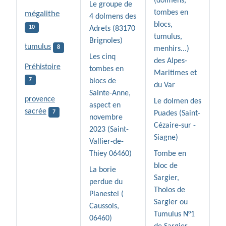
(dolmens,
Le groupe de
tombes en
mégalithe
4 dolmens des
blocs,
10
Adrets (83170
tumulus,
Brignoles)
tumulus
8
menhirs...)
Les cinq
des Alpes-
Préhistoire
tombes en
Maritimes et
7
blocs de
du Var
Sainte-Anne,
provence
Le dolmen des
aspect en
sacrée
7
Puades (Saint-
novembre
Cézaire-sur -
2023 (Saint-
Siagne)
Vallier-de-
Thiey 06460)
Tombe en
bloc de
La borie
Sargier,
perdue du
Tholos de
Planestel (
Sargier ou
Caussols,
Tumulus N°1
06460)