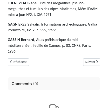
CHENEVEAU René
, Liste des mégalithes, pseudo-
mégalithes et tumulus des Alpes-Maritimes, Mém IPAAM,
mise à jour N°2, t. XIV, 1971
GAGNIERES Sylvain
, Informations archéologiques, Gallia
Préhistoire, XV, 2, p. 555, 1972
GASSIN Bernard
, Atlas préhistorique du midi
méditerranéen, feuille de Cannes, p. 83, CNRS, Paris,
1986.
Article précédent : Dolmen ou Tumulus des Vallons (Saint-Cézaire-sur-Sia
Article suivant :
Précédent
Suivant
Comments
(
0
)