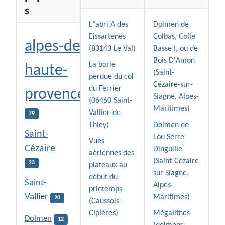
s
L"abri A des
Dolmen de
Eissartènes
Colbas, Colle
alpes-de-
(83143 Le Val)
Basse I, ou de
Bois D'Amon
La borie
haute-
(Saint-
perdue du col
Cézaire-sur-
du Ferrier
provence
Siagne, Alpes-
(06460 Saint-
Maritimes)
Vallier-de-
79
Thiey)
Dolmen de
Saint-
Lou Serre
Vues
Cézaire
Dinguille
aériennes des
(Saint-Cézaire
23
plateaux au
sur Siagne,
début du
Saint-
Alpes-
printemps
Vallier
Maritimes)
20
(Caussols –
Cipières)
Mégalithes
Dolmen
12