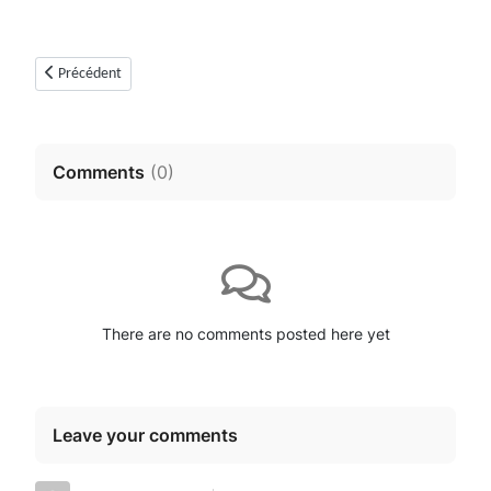
Article précédent : Les fichiers LIDAR HD de l’IGN - 2ème partie : trait
Précédent
Comments
(
0
)
There are no comments posted here yet
Leave your comments