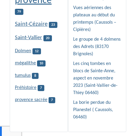
provence
Vues aériennes des
79
plateaux au début du
printemps (Caussols –
Saint-Cézaire
23
Cipières)
Saint-Vallier
20
Le groupe de 4 dolmens
des Adrets (83170
Dolmen
12
Brignoles)
mégalithe
Les cinq tombes en
10
blocs de Sainte-Anne,
tumulus
8
aspect en novembre
2023 (Saint-Vallier-de-
Préhistoire
7
Thiey 06460)
provence sacrée
7
La borie perdue du
Planestel ( Caussols,
06460)