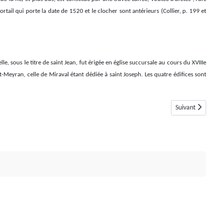
portail qui porte la date de 1520 et le clocher sont antérieurs (Collier, p. 199 et
, sous le titre de saint Jean, fut érigée en église succursale au cours du XVIIIe
ot-Meyran, celle de Miraval étant dédiée à saint Joseph. Les quatre édifices sont
Article suivant : 
Suivant