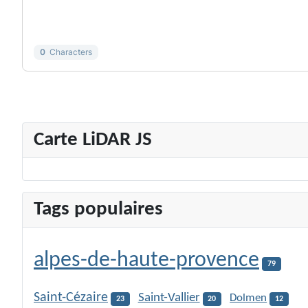
-
-
-
-
-
-
0
Characters
Carte LiDAR JS
Tags populaires
alpes-de-haute-provence
79
Saint-Cézaire
Saint-Vallier
Dolmen
23
20
12