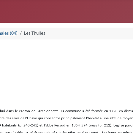
ales (04)
Les Thuiles
urd’hui dans le canton de Barcelonnette. La commune a été formée en 1790 en dist
côté des rives de l’Ubaye qui concentre principalement l’habitat à une altitude mo
0 habitants (p. 240-241) et l’abbé Féraud en 1854 594
âmes
(p. 212). L’église paro
es, aux doubleaux plats retombant sur des pilastres à dosseret… Le chœur, en retrait de