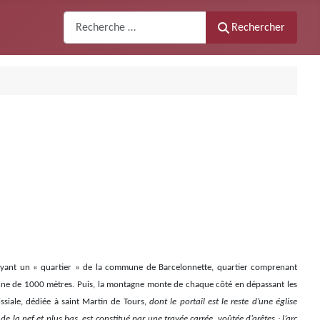
Recherche
Rechercher
rayant un « quartier » de la commune de Barcelonnette, quartier comprenant
yenne de 1000 mètres. Puis, la montagne monte de chaque côté en dépassant les
issiale, dédiée à saint Martin de Tours,
dont le portail est le reste d’une église
 la nef et plus bas, est constitué par une travée carrée, voûtée d’arêtes ; l’arc