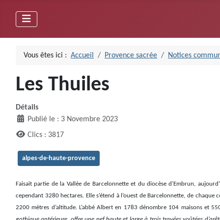
Vous êtes ici :
Accueil
Provence sacrée
Notices commun
Les Thuiles
Détails
Publié le : 3 Novembre 2023
Clics : 3817
alpes-de-haute-provence
Faisait partie de la Vallée de Barcelonnette et du diocèse d’Embrun, aujo
cependant 3280 hectares. Elle s’étend à l’ouest de Barcelonnette, de chaque 
2200 mètres d’altitude. L’abbé Albert en 1783 dénombre 104 maisons et 55
gothique antérieure, offre une nef haute et large à trois travées voûtées d’arêt