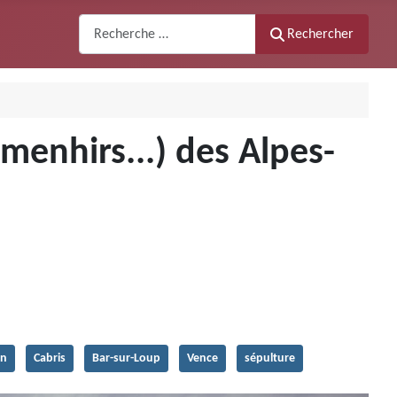
Recherche
Rechercher
enhirs...) des Alpes-
on
Cabris
Bar-sur-Loup
Vence
sépulture