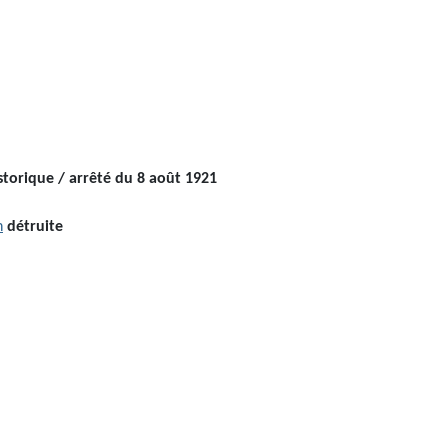
orique / arrêté du 8 août 1921
n
détruite