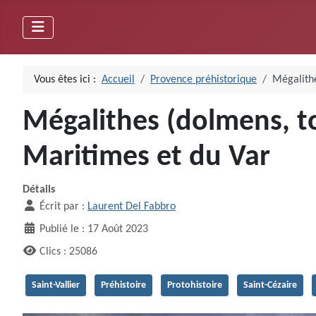
Vous êtes ici :
Accueil
Provence préhistorique
Mégalithe
Mégalithes (dolmens, to
Maritimes et du Var
Détails
Écrit par :
Laurent Del Fabbro
Publié le : 17 Août 2023
Clics : 25086
Saint-Vallier
Préhistoire
Protohistoire
Saint-Cézaire