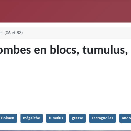
s (06 et 83)
mbes en blocs, tumulus, m
Dolmen
mégalithe
tumulus
grasse
Escragnolles
and