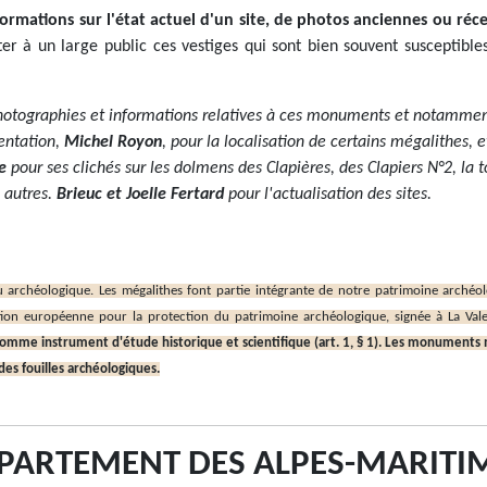
informations sur l'état actuel d'un site, de photos anciennes ou r
nter à un large public ces vestiges qui sont bien souvent susceptib
hotographies et informations relatives à ces monuments et notammen
entation,
Michel Royon
, pour la localisation de certains mégalithes, 
e
pour ses clichés sur les dolmens des Clapières, des Clapiers N°2, la
 autres.
Brieuc et Joelle Fertard
pour l'actualisation des sites.
archéologique. Les mégalithes font partie intégrante de notre patrimoine archéolo
ntion européenne pour la protection du patrimoine archéologique, signée à La Vale
mme instrument d'étude historique et scientifique (art. 1, § 1). Les monuments 
es fouilles archéologiques.
PARTEMENT DES ALPES-MARITI