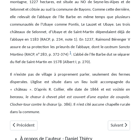
montagne, 1227 hectares, est située au NO de Seyne-les-Alpes et de
Selonnet et côtoie au sud la commune de Bayons. Comme cette dernière,
elle relevait de l’abbaye de l’Ile Barbe en même temps que plusieurs
communautés de l’Ubaye comme Pontis, Le Lauzet et Ubaye. Les trois
châteaux de Selonnet, d’Ubaye et de Saint-Martin dépendaient déjà de
l’abbaye en 1183 (RACP, p. 234, note 1). En 1237, Raimond Bérenger V
assure de sa protection les prieurés de l’abbaye, dont le
castrum Sancto
1
Martino
(RACP, n° 283, p. 372-374)
. L’abbé de l’Ile Barbe dut se séparer
du fief de Saint-Martin en 1578 (Albert I, p. 270).
Il n’existe pas de village à proprement parler, seulement des fermes
dispersées. L’église est située dans un lieu isolé accompagnée du
« château ». D’après R. Collier, elle date de 1866 et est
voûtée en
berceau, le chœur à chevet plat est couvert d’une espèce de coupole.
Clocher-tour contre le chœur
(p. 386). Il n’est cité aucune chapelle rurale
dans la commune.
Article précédent : Saint-Martin-Les-Eaux
Article suivant :
Précédent
Suivant
À propos de l'auteur :
Daniel Thiéry