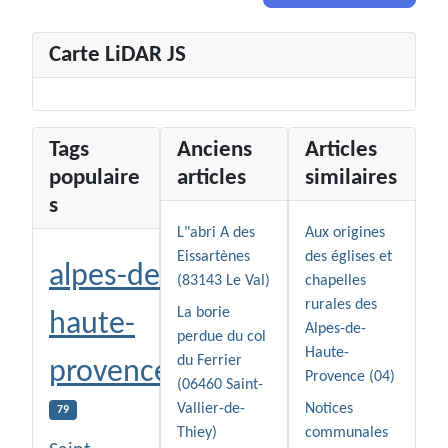
Carte LiDAR JS
Tags
Anciens
Articles
populaire
articles
similaires
s
L"abri A des
Aux origines
Eissartènes
des églises et
alpes-de-
(83143 Le Val)
chapelles
rurales des
La borie
haute-
Alpes-de-
perdue du col
Haute-
du Ferrier
provence
Provence (04)
(06460 Saint-
Vallier-de-
Notices
79
Thiey)
communales