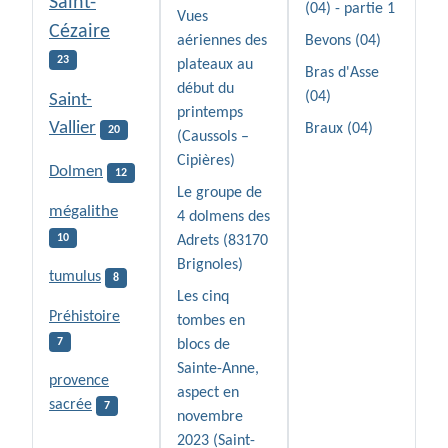
Saint-
(04) - partie 1
Vues
Cézaire
aériennes des
Bevons (04)
23
plateaux au
Bras d'Asse
début du
(04)
Saint-
printemps
Vallier
Braux (04)
20
(Caussols –
Cipières)
Dolmen
12
Le groupe de
mégalithe
4 dolmens des
10
Adrets (83170
Brignoles)
tumulus
8
Les cinq
Préhistoire
tombes en
7
blocs de
Sainte-Anne,
provence
aspect en
sacrée
7
novembre
2023 (Saint-