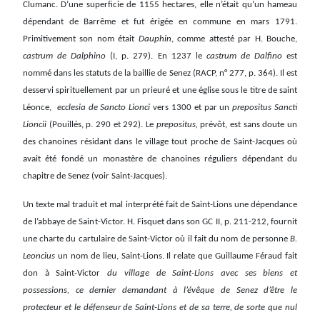
Clumanc. D’une superficie de 1155 hectares, elle n’était qu’un hameau
dépendant de Barrême et fut érigée en commune en mars 1791.
Primitivement son nom était
Dauphin
, comme attesté par H. Bouche,
castrum de Dalphino
(I, p. 279). En 1237 le
castrum de Dalfino
est
nommé dans les statuts de la baillie de Senez (RACP, n° 277, p. 364). Il est
desservi spirituellement par un prieuré et une église sous le titre de saint
Léonce,
ecclesia de Sancto Lionci
vers 1300 et par un
prepositus Sancti
Lioncii
(Pouillés, p. 290 et 292). Le
prepositus,
prévôt, est sans doute un
des chanoines résidant dans le village tout proche de Saint-Jacques où
avait été fondé un monastère de chanoines réguliers dépendant du
chapitre de Senez (voir Saint-Jacques).
Un texte mal traduit et mal interprété fait de Saint-Lions une dépendance
de l’abbaye de Saint-Victor. H. Fisquet dans son GC II, p. 211-212, fournit
une charte du cartulaire de Saint-Victor où il fait du nom de personne
B.
Leoncius
un nom de lieu, Saint-Lions. Il relate que Guillaume Féraud fait
don à Saint-Victor
du village de Saint-Lions avec ses biens et
possessions, ce dernier demandant à l’évêque de Senez d’être le
protecteur et le défenseur de Saint-Lions et de sa terre, de sorte que nul