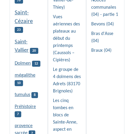
Vallier-de-
Notices
79
Thiey)
communales
Saint-
(04) - partie 1
Vues
Cézaire
aériennes des
Bevons (04)
23
plateaux au
Bras d'Asse
début du
(04)
Saint-
printemps
Vallier
Braux (04)
20
(Caussols –
Cipières)
Dolmen
12
Le groupe de
mégalithe
4 dolmens des
10
Adrets (83170
Brignoles)
tumulus
8
Les cinq
Préhistoire
tombes en
7
blocs de
Sainte-Anne,
provence
aspect en
sacrée
7