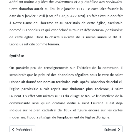
abbé ou moine n’y lève des redevances et n’y établisse des servitudes.
Cette donation aurait eu lieu le 9 janvier 1217. Le cartulaire fournit la
date du 9 janvier 1218 (CSV, n° 109, p. 479-490). En fait c’est un don fait
à Notre-Dame de Thorame et au sacristain de cette église, sacristain
nommé B. Leoncius et qui est déclaré
tuteur et défenseur du patrimoine
de cette église. Dans la charte suivante de la même année le dit B.
Leoncius est cité comme témoin.
Synthèse
On possède peu de renseignements sur l’histoire de la commune. Il
semblerait que le prieuré des chanoines réguliers sous le titre de saint
Léonce ait donné son nom au territoire. Puis, après l’abandon de celui-ci,
l’église paroissiale aurait repris une titulature plus ancienne, à saint
Laurent. En effet 500 mètres au SO du village se trouve le cimetière de la
communauté ainsi qu’un oratoire dédié à saint Laurent. Il est déjà
indiqué sur le plan cadastral de 1837 et figure encore sur les cartes
modernes. Il pourrait s’agir de l’emplacement de l’église d’origine.
Article précédent : Saint-Laurent-Du-Verdon
Article suivant :
Précédent
Suivant