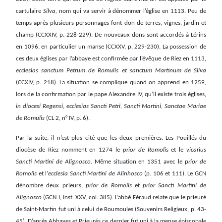
cartulaire
Silva,
nom qui va servir à dénommer l’église en 1113. Peu de
temps après plusieurs personnages font don de terres, vignes, jardin et
champ (CCXXIV, p. 228-229). De nouveaux dons sont accordés à Lérins
en 1096, en particulier un manse (CCXXV, p. 229-230). La possession de
ces deux églises par l’abbaye est confirmée par l’évêque de Riez en 1113,
ecclesias sanctum Petrum de Romulis et sanctum Martinum de Silva
(CCXIV, p. 218). La situation se complique quand on apprend en 1259,
lors de la confirmation par le pape Alexandre IV, qu’il existe trois églises,
in diocesi Regensi, ecclesias Sancti Petri, Sancti Martini, Sanctae Mariae
de Romulis
(CL 2, n° IV, p. 6).
Par la suite, il n’est plus cité que les deux premières. Les Pouillés du
diocèse de Riez nomment en 1274 le
prior de Romolis
et le
vicarius
Sancti Martini de Alignosco.
Même situation en 1351 avec le p
rior de
Romolis
et l’
ecclesia Sancti Martini de Alinhosco
(p. 106 et 111). Le GCN
dénombre deux prieurs,
prior de Romolis
et
prior Sancti Martini de
Alignosco
(GCN I, Inst. XXV, col. 385). L’abbé Féraud relate que le prieuré
de Saint-Martin fut uni à celui de Roumoules (Souvenirs Religieux, p. 43-
45). D’après Abbayes et Prieurés ce dernier fut uni à la mense épiscopale