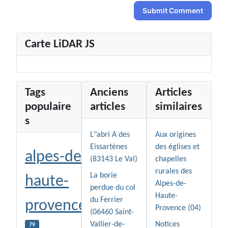
Submit Comment
Carte LiDAR JS
Tags
Anciens
Articles
populaire
articles
similaires
s
L"abri A des
Aux origines
Eissartènes
des églises et
alpes-de-
(83143 Le Val)
chapelles
rurales des
La borie
haute-
Alpes-de-
perdue du col
Haute-
du Ferrier
provence
Provence (04)
(06460 Saint-
Vallier-de-
Notices
79