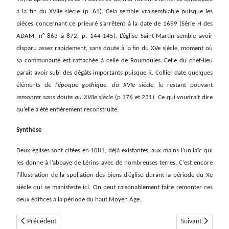
à la fin du XVIIe siècle (p. 61). Cela semble vraisemblable puisque les
pièces concernant ce prieuré s’arrêtent à la date de 1699 (Série H des
ADAM, n° 863 à 872, p. 144-145). L’église Saint-Martin semble avoir
disparu assez rapidement, sans doute à la fin du XVe siècle, moment où
sa communauté est rattachée à celle de Roumoules. Celle du chef-lieu
paraît avoir subi des dégâts importants puisque R. Collier date quelques
éléments de
l’époque gothique, du XVIe siècle,
le restant pouvant
remonter sans doute au XVIIe siècle
(p.176 et 231). Ce qui voudrait dire
qu’elle a été entièrement reconstruite.
Synthèse
Deux églises sont citées en 1081, déjà existantes, aux mains l’un laïc qui
les donne à l’abbaye de Lérins avec de nombreuses terres. C’est encore
l’illustration de la spoliation des biens d’église durant la période du Xe
siècle qui se manisfeste ici. On peut raisonablement faire remonter ces
deux édifices à la période du haut Moyen Age.
Article précédent : Rougon
Article suivant :
Précédent
Suivant