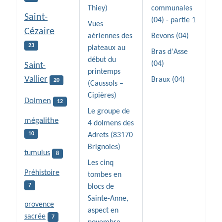
Thiey)
communales
Saint-
(04) - partie 1
Vues
Cézaire
aériennes des
Bevons (04)
23
plateaux au
Bras d'Asse
début du
(04)
Saint-
printemps
Vallier
Braux (04)
20
(Caussols –
Cipières)
Dolmen
12
Le groupe de
mégalithe
4 dolmens des
10
Adrets (83170
Brignoles)
tumulus
8
Les cinq
Préhistoire
tombes en
7
blocs de
Sainte-Anne,
provence
aspect en
sacrée
7