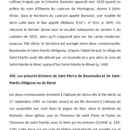
collines irrigués par le Colostre.
Romulas
apparaît vers 1020 quand un
prêtre du nom d’Etienne du castrum de Montagnac, donne à Saint-
Victor, dans le territoire du castrum appelé
Romulas,
une modiée de
terre culte dans le lieu appelé
Sibiliana
(CSV I, n° 614, p. 609). On
retrouve le dernier terme sous le vocable
Sabeyanne
en section C du
cadastre de 1835, alors qu’il n’apparaît plus sur les cartes modernes.
Jusqu’au XVe siècle, le territoire est partagé entre deux communautés,
Roumoules et Saint-Martin d’Alignosc. D’après l’abbé Féraud, le village de
Saint-Martin avait été détruit par un incendie et a pris alors le nom de
Saint-Martin-le Rimé,
aujourd’hui
Saint-Martin-le-Rimat
(p. 146).
406. Les prieurés lériniens de Saint-Pierre de Roumoules et de Saint-
Martin d’Alignosc ou de Rimat
Les deux communautés échoient à l’abbaye de Lérins dès le XIe siècle. Le
27 septembre 1081 un certain Isnard et ses fils donnent à l’abbaye
de
nos propriétés qui sont dans le pagus de Riez, dans le territoire de
Romulas, deux églises, une en l’honneur de saint Pierre et l’autre en
l’honneur de saint Martin, avec la terre qui les entoure
(CCXXIII, p. 226-
228). Cette terre qui est près de l’église Saint-Martin est appelée par le