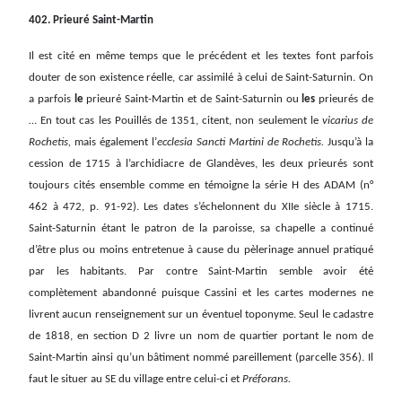
402. Prieuré Saint-Martin
Il est cité en même temps que le précédent et les textes font parfois
douter de son existence réelle, car assimilé à celui de Saint-Saturnin. On
a parfois
le
prieuré Saint-Martin et de Saint-Saturnin ou
les
prieurés de
… En tout cas les Pouillés de 1351, citent, non seulement le
vicarius de
Rochetis,
mais également
l’
ecclesia Sancti Martini de Rochetis.
Jusqu’à la
cession de 1715 à l’archidiacre de Glandèves, les deux prieurés sont
toujours cités ensemble comme en témoigne la série H des ADAM (n°
462 à 472, p. 91-92). Les dates s’échelonnent du XIIe siècle à 1715.
Saint-Saturnin étant le patron de la paroisse, sa chapelle a continué
d’être plus ou moins entretenue à cause du pèlerinage annuel pratiqué
par les habitants. Par contre Saint-Martin semble avoir été
complètement abandonné puisque Cassini et les cartes modernes ne
livrent aucun renseignement sur un éventuel toponyme. Seul le cadastre
de 1818, en section D 2 livre un nom de quartier portant le nom de
Saint-Martin ainsi qu’un bâtiment nommé pareillement (parcelle 356). Il
faut le situer au SE du village entre celui-ci et
Préforans.