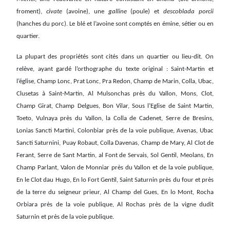
froment),
civate
(avoine), une
galline
(poule) et
descoblada porcii
(hanches du porc). Le blé et l’avoine sont comptés en émine, sétier ou en
quartier.
La plupart des propriétés sont cités dans un quartier ou lieu-dit. On
relève, ayant gardé l’orthographe du texte original : Saint-Martin et
l’église, Champ Lonc, Prat Lonc, Pra Redon, Champ de Marin, Colla, Ubac,
Clusetas à Saint-Martin, Al Mulsonchas près du Vallon, Mons, Clot,
Champ Girat, Champ Delgues, Bon Vilar, Sous l’Eglise de Saint Martin,
Toeto, Vulnaya près du Vallon, la Colla de Cadenet, Serre de Bresins,
Lonias Sancti Martini, Colonbiar près de la voie publique, Avenas, Ubac
Sancti Saturnini, Puay Robaut, Colla Davenas, Champ de Mary, Al Clot de
Ferant, Serre de Sant Martin, al Font de Servais, Sol Gentil, Meolans, En
Champ Parlant, Valon de Monniar près du Vallon et de la voie publique,
En le Clot dau Hugo, En lo Fort Gentil, Saint Saturnin près du four et près
de la terre du seigneur prieur, Al Champ del Gues, En lo Mont, Rocha
Orbiara près de la voie publique, Al Rochas près de la vigne dudit
Saturnin et près de la voie publique.