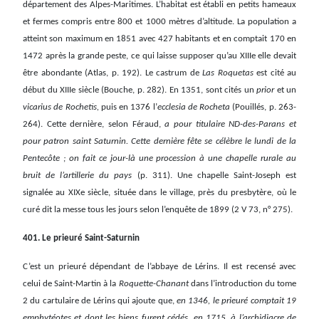
département des Alpes-Maritimes. L’habitat est établi en petits hameaux
et fermes compris entre 800 et 1000 mètres d’altitude. La population a
atteint son maximum en 1851 avec 427 habitants et en comptait 170 en
1472 après la grande peste, ce qui laisse supposer qu’au XIIIe elle devait
être abondante (Atlas, p. 192). Le castrum de
Las Roquetas
est cité au
début du XIIIe siècle (Bouche, p. 282). En 1351, sont cités un
prior
et un
vicarius de Rochetis,
puis en 1376 l’
ecclesia de Rocheta
(Pouillés, p. 263-
264). Cette dernière, selon Féraud,
a pour titulaire ND-des-Parans et
pour patron saint Saturnin. Cette dernière fête se célèbre le lundi de la
Pentecôte ; on fait ce jour-là une procession à une chapelle rurale au
bruit de l’artillerie du pays
(p. 311). Une chapelle Saint-Joseph est
signalée au XIXe siècle, située dans le village, près du presbytère, où le
curé dit la messe tous les jours selon l’enquête de 1899 (2 V 73, n° 275).
401. Le prieuré Saint-Saturnin
C’est un prieuré dépendant de l’abbaye de Lérins. Il est recensé avec
celui de Saint-Martin à la
Roquette-Chanant
dans l’introduction du tome
2 du cartulaire de Lérins qui ajoute que,
en 1346, le prieuré comptait 19
emphytéotes et dont les biens furent cédés, en 1715, à l’archidiacre de