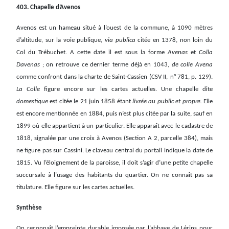
403. Chapelle d’Avenos
Avenos est un hameau situé à l’ouest de la commune, à 1090 mètres
d’altitude, sur la voie publique,
via publica
citée en 1378, non loin du
Col du Trébuchet. A cette date il est sous la forme
Avenas
et
Colla
Davenas ;
on retrouve ce dernier terme déjà en 1043,
de colle Avena
comme confront dans la charte de Saint-Cassien
(CSV II,
n° 781, p. 129).
La Colle
figure encore sur les cartes actuelles. Une chapelle dite
domestique
est citée le 21 juin 1858 étant
livrée au public et propre.
Elle
est encore mentionnée en 1884, puis n’est plus citée par la suite, sauf en
1899 où elle appartient à un particulier. Elle apparaît avec le cadastre de
1818, signalée par une croix à Avenos (Section A 2, parcelle 384), mais
ne figure pas sur Cassini. Le claveau central du portail indique la date de
1815. Vu l’éloignement de la paroisse, il doit s’agir d’une petite chapelle
succursale à l’usage des habitants du quartier. On ne connaît pas sa
titulature. Elle figure sur les cartes actuelles.
Synthèse
On reconnaît l’empreinte durable imposée par l’abbaye de Lérins pour