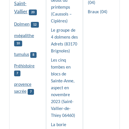
début du
(04)
Saint-
printemps
Vallier
Braux (04)
20
(Caussols –
Cipières)
Dolmen
12
Le groupe de
mégalithe
4 dolmens des
10
Adrets (83170
Brignoles)
tumulus
8
Les cinq
Préhistoire
tombes en
7
blocs de
Sainte-Anne,
provence
aspect en
sacrée
7
novembre
2023 (Saint-
Vallier-de-
Thiey 06460)
La borie