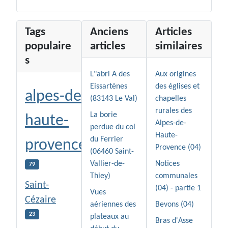
Tags
Anciens
Articles
populaire
articles
similaires
s
L"abri A des
Aux origines
Eissartènes
des églises et
alpes-de-
(83143 Le Val)
chapelles
rurales des
La borie
haute-
Alpes-de-
perdue du col
Haute-
du Ferrier
provence
Provence (04)
(06460 Saint-
Vallier-de-
Notices
79
Thiey)
communales
Saint-
(04) - partie 1
Vues
Cézaire
aériennes des
Bevons (04)
23
plateaux au
Bras d'Asse