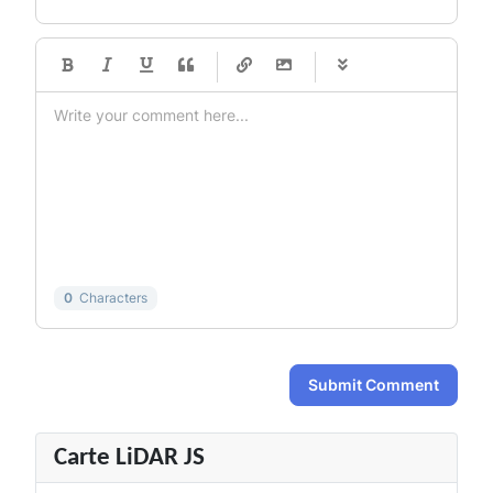
-
-
-
-
-
-
-
-
-
-
-
-
-
-
-
-
-
-
-
-
-
-
-
-
-
-
-
-
-
-
0
Characters
Submit Comment
Carte LiDAR JS