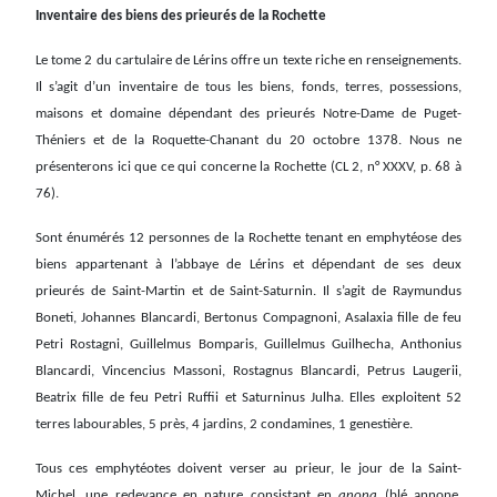
Inventaire des biens des prieurés de la Rochette
Le tome 2 du cartulaire de Lérins offre un texte riche en renseignements.
Il s’agit d’un inventaire de tous les biens, fonds, terres, possessions,
maisons et domaine dépendant des prieurés Notre-Dame de Puget-
Théniers et de la Roquette-Chanant du 20 octobre 1378. Nous ne
présenterons ici que ce qui concerne la Rochette (CL 2, n° XXXV, p. 68 à
76).
Sont énumérés 12 personnes de la Rochette tenant en emphytéose des
biens appartenant à l’abbaye de Lérins et dépendant de ses deux
prieurés de Saint-Martin et de Saint-Saturnin. Il s’agit de Raymundus
Boneti, Johannes Blancardi, Bertonus Compagnoni, Asalaxia fille de feu
Petri Rostagni, Guillelmus Bomparis, Guillelmus Guilhecha, Anthonius
Blancardi, Vincencius Massoni, Rostagnus Blancardi, Petrus Laugerii,
Beatrix fille de feu Petri Ruffii et Saturninus Julha. Elles exploitent 52
terres labourables, 5 près, 4 jardins, 2 condamines, 1 genestière.
Tous ces emphytéotes doivent verser au prieur, le jour de la Saint-
Michel, une redevance en nature consistant en
anona
(blé annone,