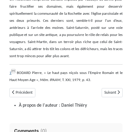
faire fructifier ses domaines, mais également pour desservir
spirituellement la communauté de la Rochette avec l’église paroissiale et
ses deux prieurés. Ces derniers sont, semble-t-il pour l’un d’eux,
antérieurs à l’arrivée des moines. Saint-Saturnin, posté sur une voie
publique et sur un site antique, a pu poursuivre le rôle de relais pour les
voyageurs. Saint-Martin, dans un terroir plus riche que celui de Saint-
Saturnin, a dû attirer très tôt les colons et les défricheurs, mais les traces
sont trop minces pour aller plus avant.

1
BODARD Pierre, « Le haut pays niçois sous l’Empire Romain et le
Haut Moyen Age »,
Mém. IPAAM
, T. XXI, 1979, p. 43.
Article précédent : La Robine-Sur-Galabre
Article suivant :
Précédent
Suivant
À propos de l'auteur :
Daniel Thiéry
Comments
(
0
)