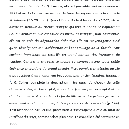
restaurée à demi
(2 V 87). Ensuite, elle est
passablement entretenue
en
1891 et en 1919
il est nécessaire de faire des réparations à la chapelle
St-Saturnin
(2 V 93 et 95). Quand Pierre Bodard la décrit en 1979,
elle se
dresse en bordure du chemin antique qui relie le Col de St-Raphaël au
Col du Trébuchet. Elle est située en milieu désertique ; non entretenue,
elle est en voie de dégradation définitive. Elle est moyenageuse ainsi
qu’en témoignent son architecture et l’appareillage de la façade. Aux
environs immédiats, on recueille en grand nombre des fragments de
tegulae. Comme la chapelle se dresse au sommet d’une toute petite
éminence en bordure du grand chemin, il est permis d’en déduire qu’elle
a pu succéder à un monument beaucoup plus ancien (tombes, fanum…)
1
.
R. Collier complète la description :
les murs du choeur de cette
chapelle isolée, à chevet plat, à moulure formée par un méplat et un
chanfrein, peuvent remonter à la fin du XIIe siècle. Un pèlerinage vivace
aboutissait ici, chaque année, il n’y a pas encore deux décades
(p. 144).
Il est mentionné par Féraud,
procession à une chapelle rurale au bruit de
l’artillerie du pays,
comme relaté plus haut. La chapelle a été restaurée en
1999.