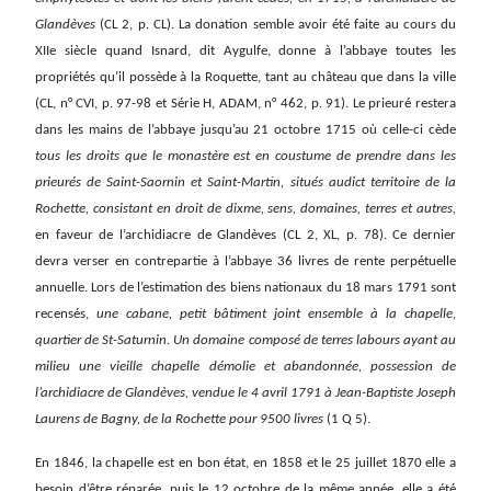
Glandèves
(CL 2, p. CL). La donation semble avoir été faite au cours du
XIIe siècle quand Isnard, dit Aygulfe, donne à l’abbaye toutes les
propriétés qu’il possède à la Roquette, tant au château que dans la ville
(CL, n° CVI, p. 97-98 et Série H, ADAM, n° 462, p. 91). Le prieuré restera
dans les mains de l’abbaye jusqu’au 21 octobre 1715 où celle-ci cède
tous les droits que le monastère est en coustume de prendre dans les
prieurés de Saint-Saornin et Saint-Martin, situés audict territoire de la
Rochette, consistant en droit de dixme, sens, domaines, terres et autres,
en faveur de l’archidiacre de Glandèves (CL 2, XL, p. 78). Ce dernier
devra verser en contrepartie à l’abbaye 36 livres de rente perpétuelle
annuelle. Lors de l’estimation des biens nationaux du 18 mars 1791 sont
recensés,
une cabane, petit bâtiment joint ensemble à la chapelle,
quartier de St-Saturnin. Un domaine composé de terres labours ayant au
milieu une vieille chapelle démolie et abandonnée, possession de
l’archidiacre de Glandèves, vendue le 4 avril 1791 à Jean-Baptiste Joseph
Laurens de Bagny, de la Rochette pour 9500 livres
(1 Q 5).
En 1846, la chapelle est en bon état, en 1858 et le 25 juillet 1870 elle a
besoin d’être réparée, puis le 12 octobre de la même année, elle a été