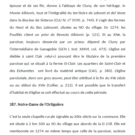
épouse et de ses fils, donne à l’abbaye de Cluny, de son héritage,
in
Monte Albionis,
tout et l’intégralité du territoire
de Leboret et del Vorze
dans le diocèse de Sisteron (CLU IV, n° 3590, p. 744). Il s’agit des fermes
du
Haut
et du
Bas Labouret
, situées au NO du village. En 1274, les
Pouillés citent un
prior de Revesto Albionis
(p. 121). Et au XIVe, la
paroisse, toujours desservie par un prieur, dépend de Cluny par
l’intermédiaire de Ganagobie (GCN I, Inst. XXXVI, col. 473). L’église est
dédiée à saint Clair celui-ci pouvant être le titulaire de la première
paroisse qui se situait à la ferme
St-Clair.
Les quartiers de
Saint-Clair
et
des
Eicharettes
ont livré du matériel antique (CAG, p. 360). L’église
paroissiale,
dans son gros œuvre, peut être attribué à la fin du XVe siècle
ou au début du XVIe
(Collier, p. 212). Il est possible que le transfert
d’habitat et d’église se soit effectué au cours de cette période.
387. Notre-Dame de l’Ortiguière
C’est la seule chapelle rurale signalée au XIXe siècle sur la commune. Elle
est située à 2 km 500 au SO du village aux abords de la D 218. Elle est
mentionnée en 1274 en même temps que celle de la paroisse,
ecclesia