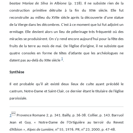
beatae Mariae de Silva in Albione
(p. 118). Il ne subsiste rien de la
construction primitive détruite à la fin du XIVe siècle. Elle fut
reconstruite au milieu du XVIIe siècle après la découverte d’une statue
de la Vierge dans les décombres. C’est à ce moment que lui fut adjoint un
ermitage. Elle devient alors un lieu de pèlerinage très fréquenté où des
miracles se produisirent. On s’y rend encore aujourd’hui pour la fête des
fruits de la terre au mois de mai. De l’église d’origine, il ne subsiste que
quatre consoles en forme de têtes d’atlante que les archéologues ne
1
datent pas au-delà du XIIIe siècle
.
Synthèse
Il est probable qu’il ait existé deux lieux de culte ayant précédé le
castrum, Notre-Dame et Saint-Clair, ce dernier étant le titulaire de l’église
paroissiale.

1
Provence Romane 2, p. 341. Bailly, p. 36-38. Collier, p. 143. Barruol
Jean et Guy, « Notre-Dame de l’Ortiguière au terroir du Revest
d’Albion »,
Alpes de Lumière,
n° 55, 1976. PR, n° 23, 2000, p. 47-48.