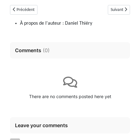
Article précédent : Revest-Des-Brousses
Article suivant :
Précédent
Suivant
À propos de l'auteur :
Daniel Thiéry
Comments
(
0
)
There are no comments posted here yet
Leave your comments