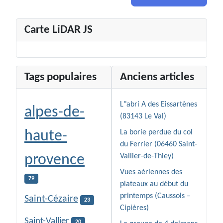
Carte LiDAR JS
Tags populaires
Anciens articles
L"abri A des Eissartènes
alpes-de-
(83143 Le Val)
haute-
La borie perdue du col
du Ferrier (06460 Saint-
provence
Vallier-de-Thiey)
Vues aériennes des
79
plateaux au début du
printemps (Caussols –
Saint-Cézaire
23
Cipières)
Saint-Vallier
20