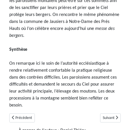
les paroissiens montaient peut-être sur ces sommets afin
de les sanctifier par leurs prières et prier que le Ciel
protège leurs bergers. On rencontre le même phénomène
dans la commune de Jausiers à Notre-Dame des Prés
Hauts où l’on célèbre encore aujourd’hui une
messe des
bergers.
Synthèse
On remarque ici le soin de l’autorité ecclésiastique à
rendre relativement confortable la pratique religieuse
dans des contrées difficiles. Les paroissiens assument ces
difficultés et demandent le secours du Ciel pour assurer
leur activité principale, l’élevage des moutons. Les deux
processions à la montagne semblent bien refléter ce
besoin.
Article précédent : Montagnac-Montpezat
Article suivant :
Précédent
Suivant