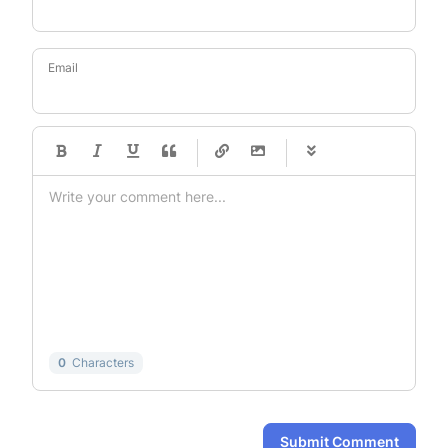
Email
-
-
-
-
-
-
-
-
-
-
-
-
-
-
-
-
-
-
-
-
-
-
-
-
-
-
-
-
-
-
0
Characters
Submit Comment