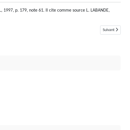
L, 1997, p. 179, note 61. Il cite comme source L. LABANDE,
Article suivant :
Suivant