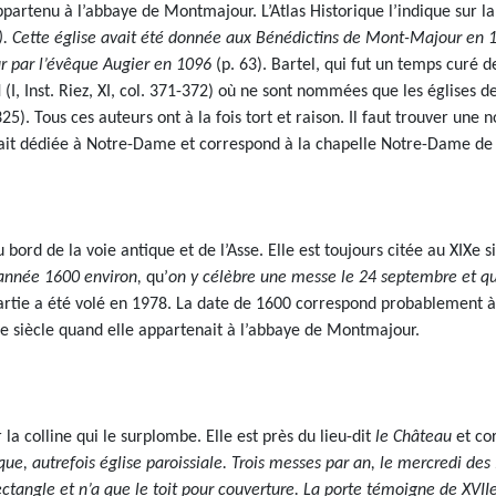
artenu à l’abbaye de Montmajour. L’Atlas Historique l’indique sur la c
).
Cette église avait été donnée aux Bénédictins de Mont-Majour en 
r par l’évêque Augier en 1096
(p. 63). Bartel, qui fut un temps curé 
I, Inst. Riez, XI, col. 371-372) où ne sont nommées que les églises d
325). Tous ces auteurs ont à la fois tort et raison. Il faut trouver une
tait dédiée à Notre-Dame et correspond à la chapelle Notre-Dame de L
au bord de la voie antique et de l’Asse. Elle est toujours citée au 
’année 1600 environ,
qu’
on y célèbre une messe le 24 septembre et qu’
tie a été volé en 1978. La date de 1600 correspond probablement à un
Ie siècle quand elle appartenait à l’abbaye de Montmajour.
la colline qui le surplombe. Elle est près du lieu-dit
le Château
et cor
que, autrefois église paroissiale. Trois messes par an, le mercredi des
tangle et n’a que le toit pour couverture. La porte témoigne de XVIIe