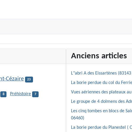
Anciens articles
L"abri A des Eissartènes (83143 
nt-Cézaire
23
La borie perdue du col du Ferrie
Vues aériennes des plateaux au 
Préhistoire
8
7
Le groupe de 4 dolmens des Adr
Les cinq tombes en blocs de Sa
06460)
La borie perdue du Planestel ( 