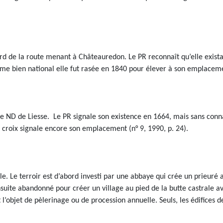
bord de la route menant à Châteauredon. Le PR reconnaît qu’elle exist
me bien national elle fut rasée en 1840 pour élever à son emplacemen
d de ND de Liesse. Le PR signale son existence en 1664, mais sans conn
ne croix signale encore son emplacement (n° 9, 1990, p. 24).
e. Le terroir est d’abord investi par une abbaye qui crée un prieuré 
suite abandonné pour créer un village au pied de la butte castrale av
l’objet de pèlerinage ou de procession annuelle. Seuls, les édifices d