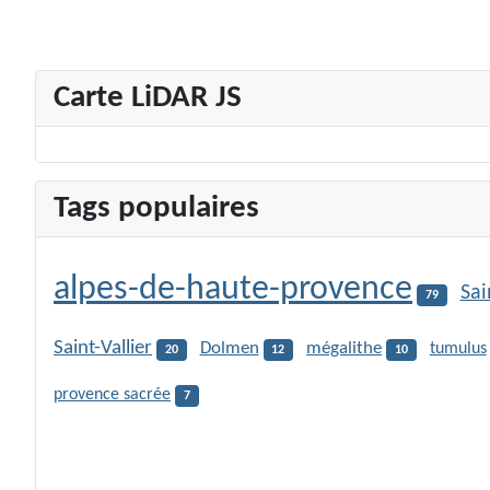
Carte LiDAR JS
Tags populaires
alpes-de-haute-provence
Sai
79
Saint-Vallier
Dolmen
mégalithe
tumulus
20
12
10
provence sacrée
7