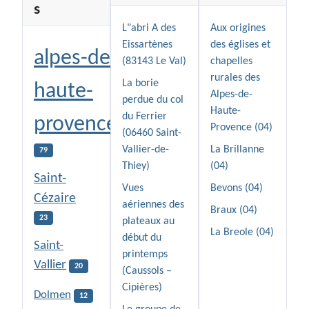
s
L"abri A des
Aux origines
Eissartènes
des églises et
alpes-de-
(83143 Le Val)
chapelles
rurales des
La borie
haute-
Alpes-de-
perdue du col
Haute-
du Ferrier
provence
Provence (04)
(06460 Saint-
Vallier-de-
La Brillanne
79
Thiey)
(04)
Saint-
Vues
Bevons (04)
Cézaire
aériennes des
Braux (04)
23
plateaux au
La Breole (04)
début du
Saint-
printemps
Vallier
20
(Caussols –
Cipières)
Dolmen
12