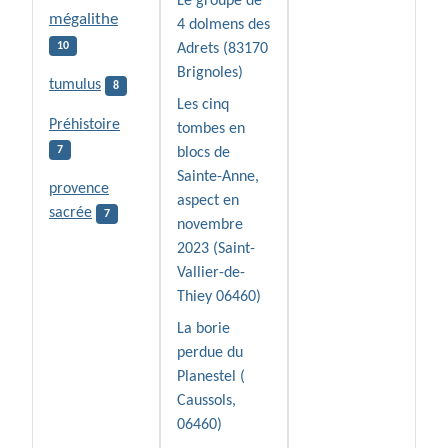
Le groupe de
mégalithe
4 dolmens des
10
Adrets (83170
Brignoles)
tumulus
8
Les cinq
Préhistoire
tombes en
7
blocs de
Sainte-Anne,
provence
aspect en
sacrée
7
novembre
2023 (Saint-
Vallier-de-
Thiey 06460)
La borie
perdue du
Planestel (
Caussols,
06460)