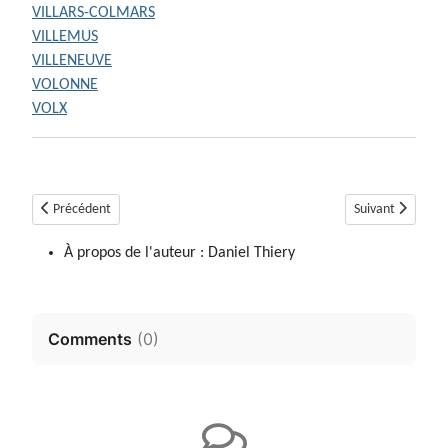
VILLARS-COLMARS
VILLEMUS
VILLENEUVE
VOLONNE
VOLX
Article précédent : Aux origines des églises et chapelles rurales des Alp
Article suivant : 
Précédent
Suivant
À propos de l'auteur :
Daniel Thiery
Comments
(
0
)