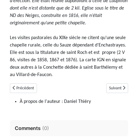
d’érection. Elle était réunie auparavant à celle de Laupillon
dont elle n’est distante que de 2 kil. Eglise sous le titre de
ND des Neiges, construite en 1816, elle n’était
originairement qu’une petite chapelle.
Les visites pastorales du XIXe siècle ne citent qu’une seule
chapelle rurale, celle du Sauze dépendant d’Enchastrayes.
Elle est sous la titulature de saint Roch et est propre (2 V
86, visites de 1858, 1867 et 1876). La carte IGN en signale
deux autres à la Conchette dédiée à saint Barthélemy et
au Villard-de-Faucon.
Article précédent : Draix
Article suivant :
Précédent
Suivant
À propos de l'auteur :
Daniel Thiéry
Comments
(
0
)