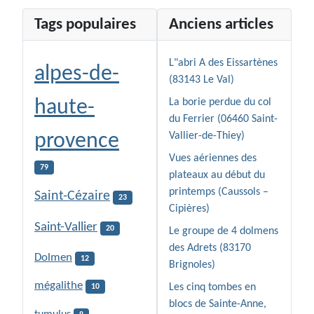
Tags populaires
Anciens articles
L"abri A des Eissartènes
alpes-de-
(83143 Le Val)
haute-
La borie perdue du col
du Ferrier (06460 Saint-
provence
Vallier-de-Thiey)
Vues aériennes des
79
plateaux au début du
printemps (Caussols –
Saint-Cézaire
23
Cipières)
Saint-Vallier
20
Le groupe de 4 dolmens
des Adrets (83170
Dolmen
12
Brignoles)
mégalithe
Les cinq tombes en
10
blocs de Sainte-Anne,