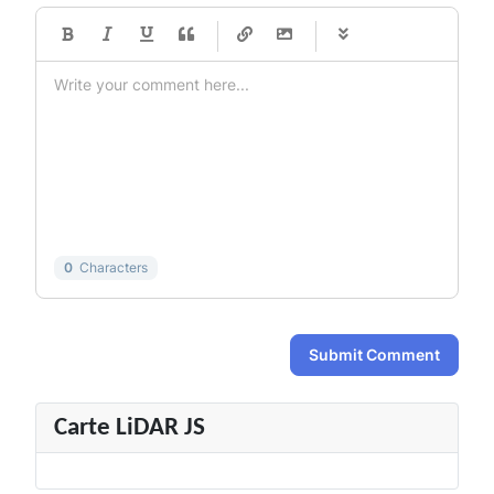
-
-
-
-
-
-
-
-
-
-
-
-
-
-
-
-
-
-
-
-
-
-
-
-
-
-
-
-
-
-
0
Characters
Submit Comment
Carte LiDAR JS