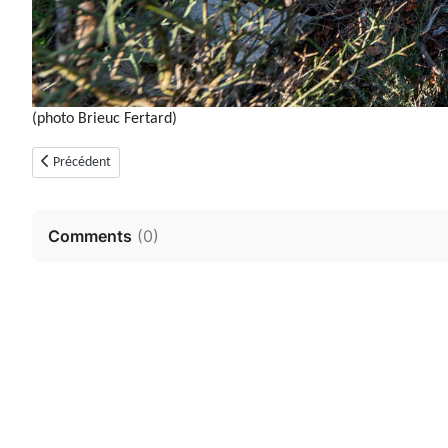
(photo Brieuc Fertard)
Article précédent : Dolmen de la Verdoline (Saint-Vallier-de-Thiey)
Précédent
Comments
(
0
)