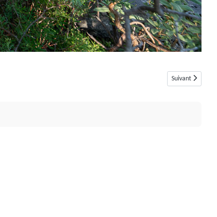
Article suivant :
Suivant