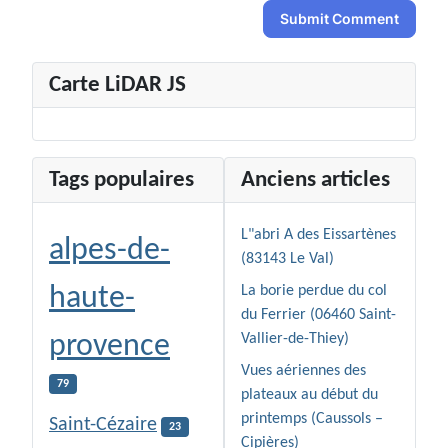
Submit Comment
Carte LiDAR JS
Tags populaires
Anciens articles
L"abri A des Eissartènes
alpes-de-
(83143 Le Val)
haute-
La borie perdue du col
du Ferrier (06460 Saint-
provence
Vallier-de-Thiey)
Vues aériennes des
79
plateaux au début du
printemps (Caussols –
Saint-Cézaire
23
Cipières)