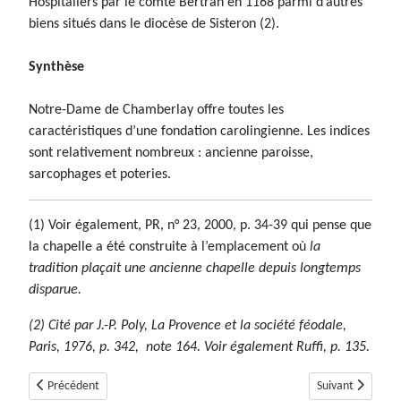
Hospitaliers par le comte Bertran en 1168 parmi d’autres
biens situés dans le diocèse de Sisteron (2).
Synthèse
Notre-Dame de Chamberlay offre toutes les
caractéristiques d’une fondation carolingienne. Les indices
sont relativement nombreux : ancienne paroisse,
sarcophages et poteries.
(1) Voir également, PR, n° 23, 2000, p. 34-39 qui pense que
la chapelle a été construite à l’emplacement où
la
tradition plaçait une ancienne chapelle depuis longtemps
disparue.
(2) Cité par J.-P. Poly,
La Provence et la société féodale,
Paris, 1976, p. 342, note 164. Voir également Ruffi, p. 135.
Article précédent : Curel
Article suivant 
Précédent
Suivant