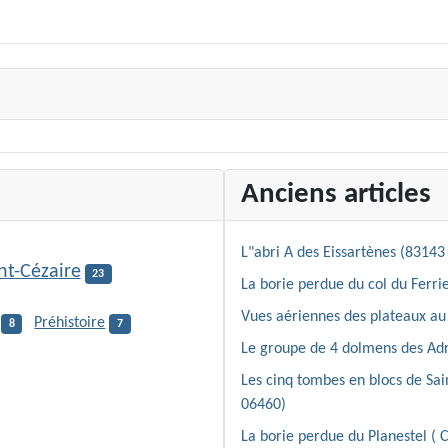
Anciens articles
L"abri A des Eissartènes (83143 
nt-Cézaire
23
La borie perdue du col du Ferrie
Vues aériennes des plateaux au 
Préhistoire
8
7
Le groupe de 4 dolmens des Adr
Les cinq tombes en blocs de Sa
06460)
La borie perdue du Planestel ( 