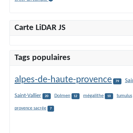
Carte LiDAR JS
Tags populaires
alpes-de-haute-provence
Sai
79
Saint-Vallier
Dolmen
mégalithe
tumulus
20
12
10
provence sacrée
7