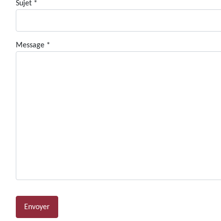
Sujet
*
Message
*
Système Captcha
*
Envoyer